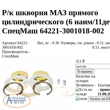
Р/к шкворня МАЗ прямого
цилиндрического (6 наим/11де
СпецМаш 64221-3001018-002
Артикул 64221-
Вес, кг - 0.36 Размеры, см: длина - 8.51, ш
3001018-002
8.51, высот
Производитель -
СпецМаш
311 ₽
Наличие на
складах
Челябинск -
Екатер
-
прив
11.08.2
Купить на О