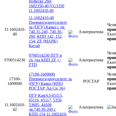
Hottecke 260-
1602350-40 VG3350
11.1602410-40
11-1602410-40
Пневмогидроусилите
Челя
ль (ПГУ) Камаз с дв.
11-1602410-
прив
740.31-240, 740.30-
Альтернатива
40
Екат
260, КПП 142, 152,
прив
154, ZF (МАРК)
Китай
Челя
9700514230 ПГУ в
прив
9700514230
сб. (на КПП ZF ) /
Альтернатива
Екат
ZTD
прив
17100-1609000
Челя
17100-
Пневмогидроусилите ль
прив
РОСТАР
1609000
(ПГУ) Камаз (НПО
Екат
РОСТАР, Ар Си Эр)
прив
ПГУ КамАЗ-65115,
65116, 65117, 5350,
11.1602410-
53605, 44108
Альтернатива
42
дв.740.30-260 с
КПП-154 11.1602410-