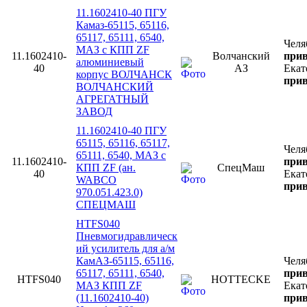
11.1602410-40 ПГУ
Камаз-65115, 65116,
65117, 65111, 6540,
Челя
МАЗ с КПП ZF
11.1602410-
Волчанский
прив
алюминиевый
40
АЗ
Екат
корпус ВОЛЧАНСК
прив
ВОЛЧАНСКИЙ
АГРЕГАТНЫЙ
ЗАВОД
11.1602410-40 ПГУ
65115, 65116, 65117,
Челя
65111, 6540, МАЗ с
11.1602410-
прив
КПП ZF (ан.
СпецМаш
40
Екат
WABCO
прив
970.051.423.0)
СПЕЦМАШ
HTFS040
Пневмогидравлическ
ий усилитель для а/м
КамАЗ-65115, 65116,
Челя
65117, 65111, 6540,
прив
HTFS040
HOTTECKE
МАЗ КПП ZF
Екат
(11.1602410-40)
прив