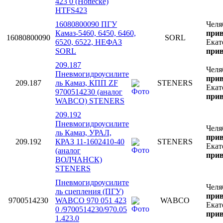
423 0 (Hottecke)
HTFS423
16080800090 ПГУ
Челя
Камаз-5460, 6450, 6460,
прив
16080800090
SORL
6520, 6522, НЕФАЗ
Екат
SORL
прив
209.187
Челя
Пневмогидроусилите
прив
209.187
ль Камаз, КПП ZF
STENERS
Екат
9700514230 (аналог
прив
WABCO) STENERS
209.192
Пневмогидроусилите
Челя
ль Камаз, УРАЛ,
прив
209.192
КРАЗ 11-1602410-40
STENERS
Екат
(аналог
прив
ВОЛЧАНСК)
STENERS
Пневмогидроусилите
Челя
ль сцепления (ПГУ)
прив
9700514230
WABCO 970 051 423
WABCO
Екат
0 /9700514230/970.05
прив
1.423.0