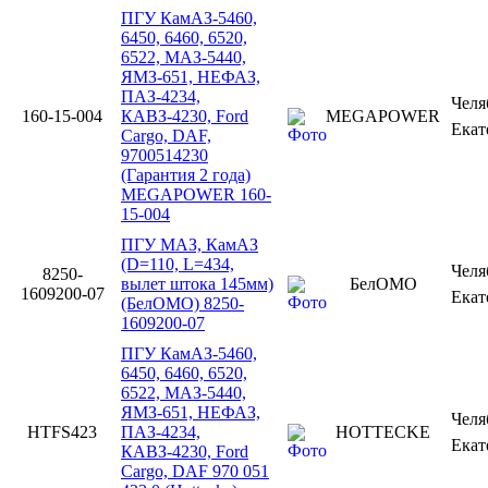
ПГУ КамАЗ-5460,
6450, 6460, 6520,
6522, МАЗ-5440,
ЯМЗ-651, НЕФАЗ,
ПАЗ-4234,
Чел
160-15-004
КАВЗ-4230, Ford
MEGAPOWER
Екат
Cargo, DAF,
9700514230
(Гарантия 2 года)
MEGAPOWER 160-
15-004
ПГУ МАЗ, КамАЗ
(D=110, L=434,
Чел
8250-
вылет штока 145мм)
БелОМО
1609200-07
Екат
(БелОМО) 8250-
1609200-07
ПГУ КамАЗ-5460,
6450, 6460, 6520,
6522, МАЗ-5440,
ЯМЗ-651, НЕФАЗ,
Чел
HTFS423
ПАЗ-4234,
HOTTECKE
Екат
КАВЗ-4230, Ford
Cargo, DAF 970 051