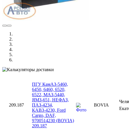
ПГУ КамАЗ-5460,
6450, 6460, 6520,
6522, МАЗ-5440,
ЯМЗ-651, НЕФАЗ,
Чел
209.187
ПАЗ-4234,
BOVIA
Екат
КАВЗ-4230, Ford
Cargo, DAF,
9700514230 (BOVIA)
209.187