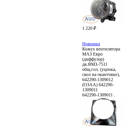
1 220 ₽
Новинки
Кожух вентилятора
МАЗ Евро
(диффузор)
дв.ЯМЗ-7511
общ.гол. (уценка,
скол на окантовке),
642290-1309012
(ОЗАА) 642290-
1309011
642290-1309011 .