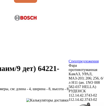
Спецпредложения
Фара
аим/9 дет) 64221-
противотуманная
КамАЗ, УРАЛ,
МАЗ-203; 206; 256, б/
л H11 (ан. 1NO 008
582-037 HELLA)
змеры, см: длина - 4, ширина - 8, высота - 8
РУДЕНСК
112.14.42.3743-02
112.14.42.3743-02