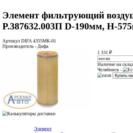
Элемент фильтрующий возду
P.387632.003П D-190мм, H-57
Артикул DIFA 4355МК-01
Производитель - Дифа
1 331 ₽
Наличие на скла
Челябинск -
Купить н
Элемент