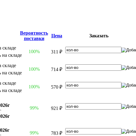
Вероятность
Цена
Заказать
поставки
100%
311 ₽
100%
714 ₽
100%
570 ₽
2026г
99%
921 ₽
г
2026г
2026г
99%
783 ₽
г