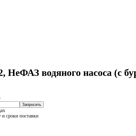
 НеФАЗ водяного насоса (с бур
у
Запросить
дах