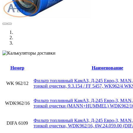
Номер
Наименование
Фильтр топливный КамАЗ, Д-245 Евро-3, MAN, 
WK 962/12
тонкой очистки, 9.3.154 / FF 5457, WK962/4 WK
Фильтр топливный КамАЗ, Д-245 Евро-3, MAN, 
WDK962/16
тонкой очистки (MANN+HUMMEL) WDK962/1
Фильтр топливный КамАЗ, Д-245 Евро-3, MAN, 
DIFA 6109
тонкой очистки, WDK962/16, 6W.24.059.00 (DIF