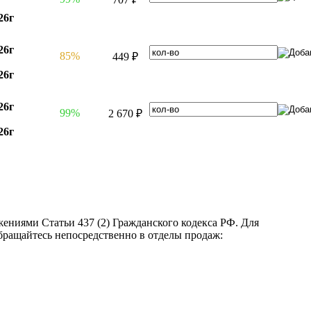
26г
26г
85%
449 ₽
26г
26г
99%
2 670 ₽
26г
ениями Статьи 437 (2) Гражданского кодекса РФ. Для
бращайтесь непосредственно в отделы продаж: