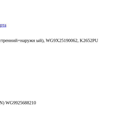
рта
тренний+наружн ый), WG9X25190062, K2652PU
AN) WG9925688210