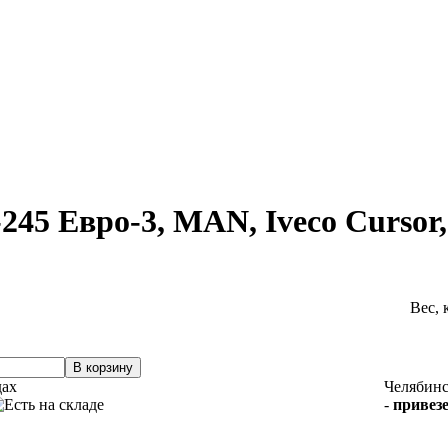
45 Евро-3, MAN, Iveco Curso
Вес, 
дах
Челябин
-
привезе