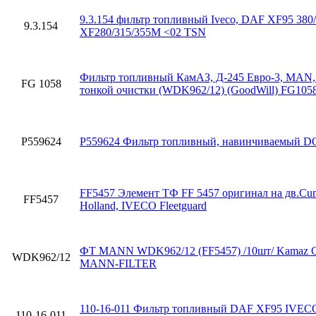
9.3.154 фильтр топливный Iveco, DAF XF95 380/
9.3.154
XF280/315/355M <02 TSN
Фильтр топливный КамАЗ, Д-245 Евро-3, MAN, 
FG 1058
тонкой очистки (WDK962/12) (GoodWill) FG105
P559624
P559624 Фильтр топливный, навинчиваемый
FF5457 Элемент ТФ FF 5457 оригинал на дв.Cu
FF5457
Holland, IVECO Fleetguard
ФТ MANN WDK962/12 (FF5457) /10шт/ Kamaz Co
WDK962/12
MANN-FILTER
110-16-011 Фильтр топливный DAF XF95 IVECO 
110-16-011