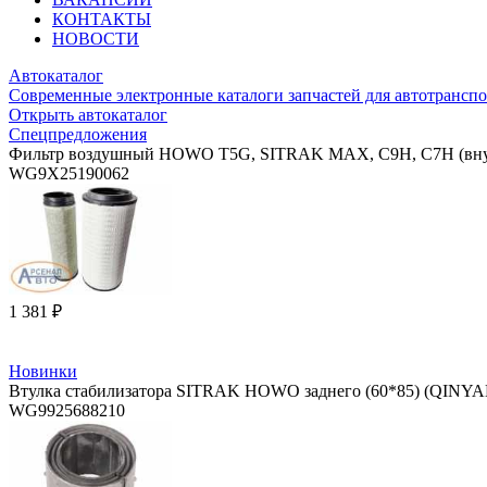
КОНТАКТЫ
НОВОСТИ
Автокаталог
Современные электронные каталоги запчастей для автотранспо
Открыть автокаталог
Спецпредложения
Фильтр воздушный HOWO T5G, SITRAK MAX, C9H, C7H (вну
WG9X25190062
1 381 ₽
Новинки
Втулка стабилизатора SITRAK HOWO заднего (60*85) (QINY
WG9925688210