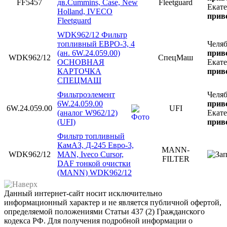
FF5457
дв.Cummins, Case, New
Fleetguard
Екат
Holland, IVECO
приве
Fleetguard
WDK962/12 Фильтр
топливный ЕВРО-3, 4
Челя
(ан. 6W.24.059.00)
приве
WDK962/12
СпецМаш
ОСНОВНАЯ
Екат
КАРТОЧКА
приве
СПЕЦМАШ
Фильтроэлемент
Челя
6W.24.059.00
приве
6W.24.059.00
UFI
(аналог W962/12)
Екат
(UFI)
приве
Фильтр топливный
КамАЗ, Д-245 Евро-3,
MANN-
WDK962/12
MAN, Iveco Cursor,
FILTER
DAF тонкой очистки
(MANN) WDK962/12
Данный интернет-сайт носит исключительно
информационный характер и не является публичной офертой,
определяемой положениями Статьи 437 (2) Гражданского
кодекса РФ. Для получения подробной информации о