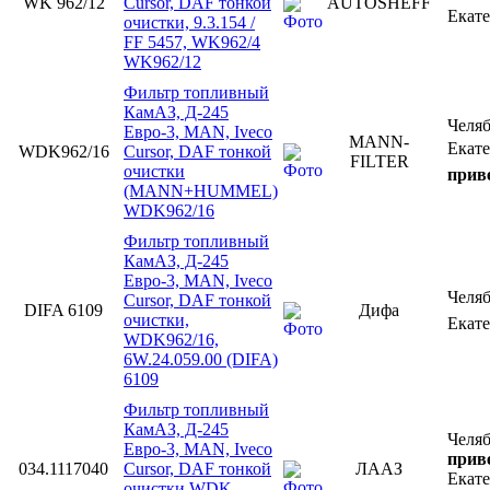
WK 962/12
Cursor, DAF тонкой
AUTOSHEFF
Екат
очистки, 9.3.154 /
FF 5457, WK962/4
WK962/12
Фильтр топливный
КамАЗ, Д-245
Челя
Евро-3, MAN, Iveco
MANN-
Екат
WDK962/16
Cursor, DAF тонкой
FILTER
очистки
приве
(MANN+HUMMEL)
WDK962/16
Фильтр топливный
КамАЗ, Д-245
Евро-3, MAN, Iveco
Челя
Cursor, DAF тонкой
DIFA 6109
Дифа
очистки,
Екат
WDK962/16,
6W.24.059.00 (DIFA)
6109
Фильтр топливный
КамАЗ, Д-245
Челя
Евро-3, MAN, Iveco
приве
034.1117040
Cursor, DAF тонкой
ЛААЗ
Екат
очистки WDK