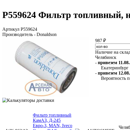
P559624 Фильтр топливный
Артикул P559624
Производитель - Donaldson
987 ₽
Наличие на скла
Челябинск
-
привезем 11.08.
Екатеринбург
-
привезем 12.08.
Вероятность п
Фильтр топливный
КамАЗ, Д-245
Евро-3, MAN, Iveco
Челя