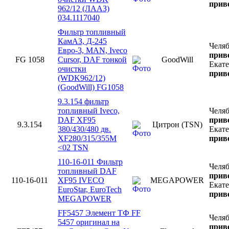
приве
962/12 (ЛААЗ)
034.1117040
Фильтр топливный
КамАЗ, Д-245
Челя
Евро-3, MAN, Iveco
приве
FG 1058
Cursor, DAF тонкой
GoodWill
Екат
очистки
приве
(WDK962/12)
(GoodWill) FG1058
9.3.154 фильтр
топливный Iveco,
Челя
DAF XF95
приве
9.3.154
Цитрон (TSN)
380/430/480 дв.
Екат
XF280/315/355M
приве
<02 TSN
110-16-011 Фильтр
Челя
топливный DAF
приве
110-16-011
XF95 IVECO
MEGAPOWER
Екат
EuroStar, EuroTech
приве
MEGAPOWER
FF5457 Элемент ТФ FF
Челя
5457 оригинал на
приве