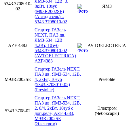
ЯМЗ-534, 12В, 3,
5343.3708010-
8кВт, 10зуб
ЯМЗ
02
(M93R2002SE)
(Автодизель) ..
5343.3708010-02
Стартер ГАЗель
NEXT, ПАЗ дв.
ЯМЗ-534, 12В,
AZF 4383
4.2Вт, 10зуб,
AVTOELECTRICA
5343.3708010-02
(AVTOELECTRICA)
AZF4383
Стартер ГАЗель NEXT,
ПАЗ дв. ЯМЗ-534, 12В,
M93R2002SE
4, 2кВт, 10зуб
Prestolite
(5343.3708010-02)
(Prestolite)
Стартер ГАЗель NEXT,
ПАЗ дв. ЯМЗ-534, 12В,
2, 8/4, 2кВт, 10зуб с
Электром
5343.3708-02
доп.реле, AZF 4383,
(Чебоксары)
M93R2002SE
(Электром)