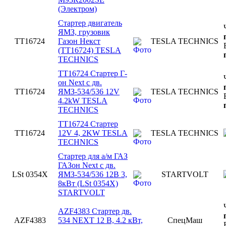
(Электром)
Стартер двигатель
ЯMЗ, грузовик
TT16724
Гaзон Нeкcт
TESLA TECHNICS
(TT16724) TESLA
TECHNICS
TT16724 Стартер Г-
он Next с дв.
TT16724
ЯМЗ-534/536 12V
TESLA TECHNICS
4.2kW TESLA
TECHNICS
TT16724 Стартер
TT16724
12V 4, 2KW TESLA
TESLA TECHNICS
TECHNICS
Стартер для а/м ГАЗ
ГАЗон Next с дв.
LSt 0354X
ЯМЗ-534/536 12В 3,
STARTVOLT
8кВт (LSt 0354X)
STARTVOLT
AZF4383 Стартер дв.
AZF4383
534 NEXT 12 В, 4.2 кВт,
СпецМаш