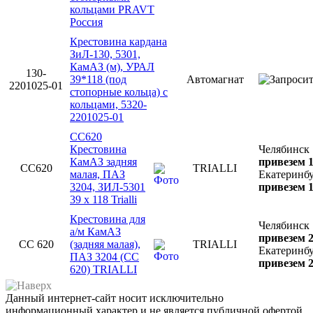
кольцами PRAVT
Россия
Крестовина кардана
ЗиЛ-130, 5301,
КамАЗ (м), УРАЛ
130-
39*118 (под
Автомагнат
2201025-01
стопорные кольца) с
кольцами, 5320-
2201025-01
CC620
Крестовина
Челябинск
КамАЗ задняя
привезем 1
CC620
TRIALLI
малая, ПАЗ
Екатеринб
3204, ЗИЛ-5301
привезем 1
39 х 118 Trialli
Крестовина для
Челябинск
а/м КамАЗ
привезем 2
CC 620
(задняя малая),
TRIALLI
Екатеринб
ПАЗ 3204 (CC
привезем 2
620) TRIALLI
Данный интернет-сайт носит исключительно
информационный характер и не является публичной офертой,