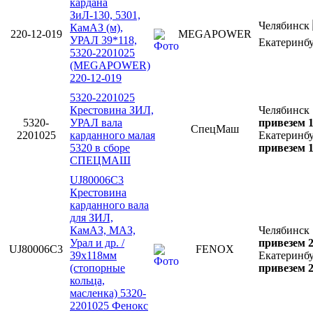
кардана
ЗиЛ-130, 5301,
Челябинск
КамАЗ (м),
220-12-019
MEGAPOWER
УРАЛ 39*118,
Екатеринб
5320-2201025
(MEGAPOWER)
220-12-019
5320-2201025
Крестовина ЗИЛ,
Челябинск
5320-
УРАЛ вала
привезем 1
СпецМаш
2201025
карданного малая
Екатеринб
5320 в сборе
привезем 1
СПЕЦМАШ
UJ80006C3
Крестовина
карданного вала
для ЗИЛ,
КамАЗ, МАЗ,
Челябинск
Урал и др. /
привезем 2
UJ80006C3
FENOX
39х118мм
Екатеринб
(стопорные
привезем 2
кольца,
масленка) 5320-
2201025 Фенокс