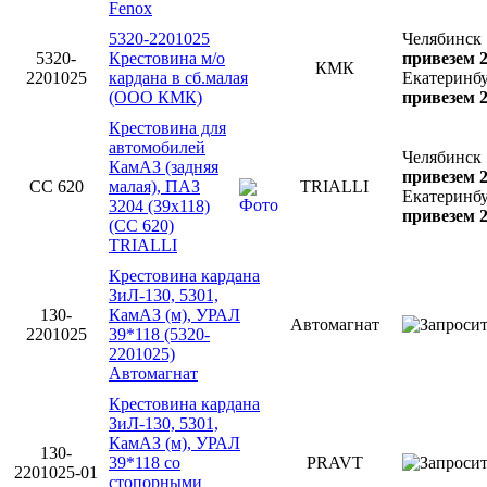
Fenox
5320-2201025
Челябинск
5320-
Крестовина м/о
привезем 2
КМК
2201025
кардана в сб.малая
Екатеринб
(ООО КМК)
привезем 2
Крестовина для
автомобилей
Челябинск
КамАЗ (задняя
привезем 2
CC 620
малая), ПАЗ
TRIALLI
Екатеринб
3204 (39х118)
привезем 2
(CC 620)
TRIALLI
Крестовина кардана
ЗиЛ-130, 5301,
130-
КамАЗ (м), УРАЛ
Автомагнат
2201025
39*118 (5320-
2201025)
Автомагнат
Крестовина кардана
ЗиЛ-130, 5301,
КамАЗ (м), УРАЛ
130-
39*118 со
PRAVT
2201025-01
стопорными