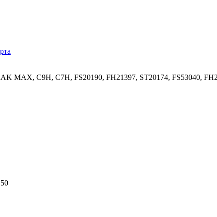
рта
TRAK MAX, C9H, C7H, FS20190, FH21397, ST20174, FS53040, F
250