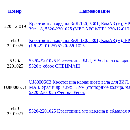
Номер
Наименование
Крестовина кардана ЗиЛ-130, 5301, КамАЗ (м), У
220-12-019
39*118, 5320-2201025 (MEGAPOWER) 220-12-019
5320-
Крестовина кардана ЗиЛ-130, 5301, КамАЗ (м), У
2201025
(130-2201025) 5320-2201025
5320-
5320-2201025 Крестовина ЗИЛ, УРАЛ вала кардан
2201025
5320 в сборе СПЕЦМАШ
UJ80006C3 Крестовина карданного вала для ЗИЛ,
UJ80006C3
МАЗ, Урал и др. / 39х118мм (стопорные кольца, м
5320-2201025 Фенокс Fenox
5320-
5320-2201025 Крестовина м/о кардана в сб.мала
2201025