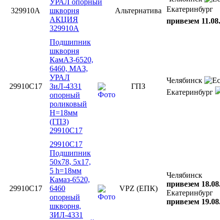
УРАЛ опорный
Екатеринбург
329910А
шкворня
Альтернатива
АКЦИЯ
привезем 11.08
329910А
Подшипник
шкворня
КамАЗ-6520,
6460, МАЗ,
УРАЛ
Челябинск
29910С17
ЗиЛ-4331
ГПЗ
Екатеринбург
опорный
роликовый
H=18мм
(ГПЗ)
29910С17
29910С17
Подшипник
50х78, 5х17,
5 h=18мм
Челябинск
Камаз-6520,
привезем 18.08
29910С17
6460
VPZ (ЕПК)
Екатеринбург
опорный
привезем 19.08
шкворня,
ЗИЛ-4331