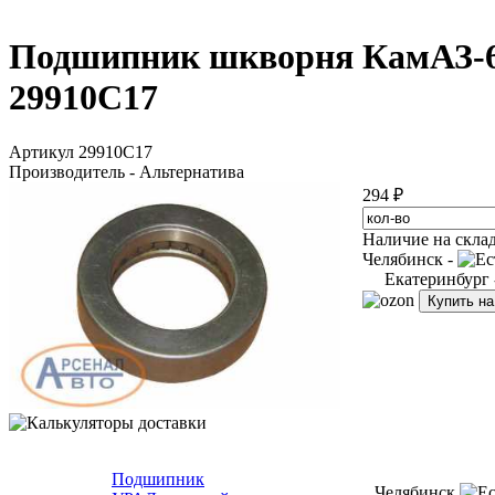
Подшипник шкворня КамАЗ-65
29910С17
Артикул 29910С17
Производитель - Альтернатива
294 ₽
Наличие на скла
Челябинск -
Екатеринбург
Купить н
Подшипник
Челябинск