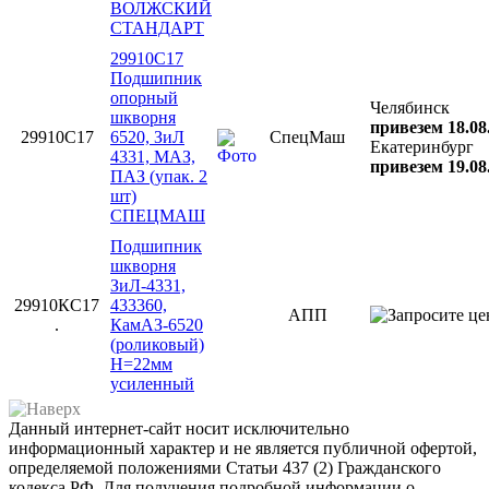
ВОЛЖСКИЙ
СТАНДАРТ
29910С17
Подшипник
опорный
Челябинск
шкворня
привезем 18.08
29910С17
6520, ЗиЛ
СпецМаш
Екатеринбург
4331, МАЗ,
привезем 19.08
ПАЗ (упак. 2
шт)
СПЕЦМАШ
Подшипник
шкворня
ЗиЛ-4331,
29910КС17
433360,
АПП
.
КамАЗ-6520
(роликовый)
H=22мм
усиленный
Данный интернет-сайт носит исключительно
информационный характер и не является публичной офертой,
определяемой положениями Статьи 437 (2) Гражданского
кодекса РФ. Для получения подробной информации о