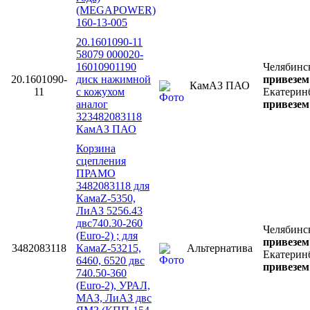
(MEGAPOWER)
160-13-005
20.1601090-11
58079 000020-
16010901190
Челябинс
20.1601090-
диск нажимной
привезем 
КамАЗ ПАО
11
с кожухом
Екатерин
аналог
привезем 
323482083118
КамАЗ ПАО
Корзина
сцепления
ПРАМО
3482083118 для
КамаZ-5350,
ЛиАЗ 5256.43
двс740.30-260
Челябинс
(Euro-2) ; для
привезем 
3482083118
КамаZ-53215,
Альтернатива
Екатерин
6460, 6520 двс
привезем 
740.50-360
(Euro-2), УРАЛ,
МАЗ, ЛиАЗ двс