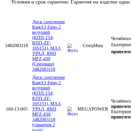
Условия и срок гарантии: Гарантия на изделие оди
Диск сцепления
КамАЗ Евро 2
ведущий
(КПП-154;
Челябин
КПП-ZF-
Екатерин
3482083118
СпецМаш
16S151), МАЗ,
привезем 
УРАЛ, ЯМЗ
MFZ-430
(Спецмаш)
3482083118
Диск сцепления
КамАЗ Евро 2
ведущий
(КПП-154;
КПП-ZF-
Челябинс
16S151), МАЗ,
привезем 
160-13-005
УРАЛ, ЯМЗ
MEGAPOWER
Екатерин
MFZ-430,
привезем 
3482083118
(гарантия 2
года)