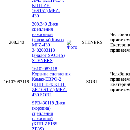
ЯМЗ (КПП-154,
КПП-ZF-
16S151) MFZ-
430
208.340 Диск
сцепления
нажимной
Челябинс
(корзина) Камаз
привезем 
208.340
STENERS
MFZ-430
Екатерин
3482083118
привезем 
(аналог SACHS)
STENERS
16102083118
Корзина сцепления
Челябинс
Камаз-ЕВРО-2
привезем 
16102083118
SORL
(КПП-154; КПП-
Екатерин
ZF-16S151) MFZ-
привезем 
430 SORL
SPB430118 Диск
(корзина)
сцепления
нажимной
(КПП ZF16S,
ZF8S),