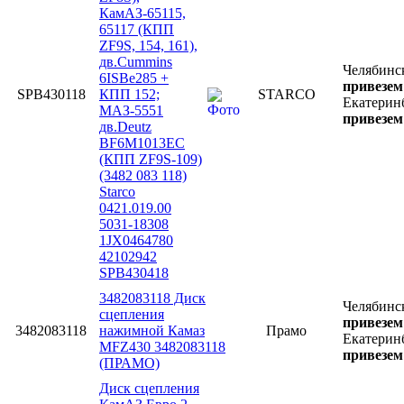
КамАЗ-65115,
65117 (КПП
ZF9S, 154, 161),
дв.Cummins
Челябинс
6ISBe285 +
привезем 
SPB430118
КПП 152;
STARCO
Екатерин
МАЗ-5551
привезем 
дв.Deutz
BF6M1013EC
(КПП ZF9S-109)
(3482 083 118)
Starco
0421.019.00
5031-18308
1JX0464780
42102942
SPB430418
3482083118 Диск
Челябинс
сцепления
привезем 
3482083118
нажимной Камаз
Прамо
Екатерин
MFZ430 3482083118
привезем 
(ПРАМО)
Диск сцепления