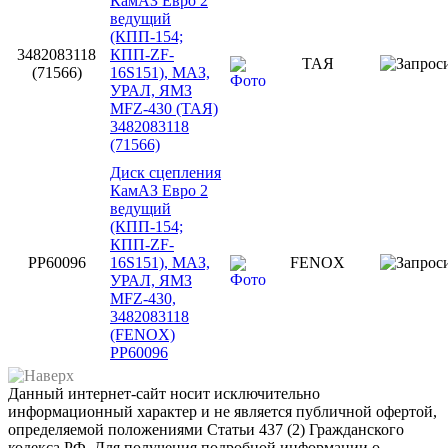
КамАЗ Евро 2
ведущий
(КПП-154;
3482083118
КПП-ZF-
ТАЯ
(71566)
16S151), МАЗ,
УРАЛ, ЯМЗ
MFZ-430 (ТАЯ)
3482083118
(71566)
Диск сцепления
КамАЗ Евро 2
ведущий
(КПП-154;
КПП-ZF-
PP60096
16S151), МАЗ,
FENOX
УРАЛ, ЯМЗ
MFZ-430,
3482083118
(FENOX)
PP60096
Данный интернет-сайт носит исключительно
информационный характер и не является публичной офертой,
определяемой положениями Статьи 437 (2) Гражданского
кодекса РФ. Для получения подробной информации о