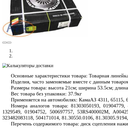
Основные характеристики товара: Товарная линейк
Изделия, часто заменяемые вместе с данным товаро
Размеры товара: высота 21см; ширина 53.5см; длина
Вес товара без упаковки: 37.9кг
Применяется на автомобилях: КамаАЗ 4311, 65115, 64
Номера аналогов товара: 81303050193, 01904779, 4
1329549, 01904752, 500697757, 53RS400002M, A004250
323482083118, 504171014, 81.30550.0106, 81.30305.9194
Перечень содержимого товара: диск сцепления нажи