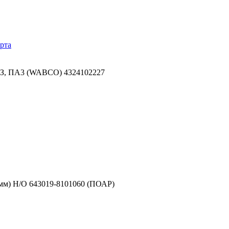
рта
АЗ, ПА3 (WABCO) 4324102227
1мм) Н/О 643019-8101060 (ПОАР)