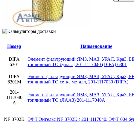
Номер
Наименование
DIFA
Элемент фильтрующий ЯМЗ, МАЗ, УРАЛ, КраЗ, Б
6301
топливный ТО бумага, 201-1117040 (DIFA) 6301
DIFA
Элемент фильтрующий ЯМЗ, МАЗ, УРАЛ, КраЗ, Б
6301М
топливный ТО сетка металл, 201-1117030 (DIFA)
201-
Элемент фильтрующий ЯМЗ, МАЗ, УРАЛ, КраЗ, Б
1117040
топливный ТО (ЛААЗ) 201-1117040А
А
NF-3702К
ЭФТ Энгельс NF-3702К ( 201-1117040, ЭФТ-004 бум