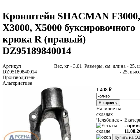
Кронштейн SHACMAN F3000
X3000, X5000 буксировочного
крюка R (правый)
DZ95189840014
Артикул
Вес, кг - 3.01 Размеры, см: длина - 25,
DZ95189840014
- 25, высо
Производитель -
Альтернатива
1 408 ₽
Наличие на
складах
Челябинск -
Екатер
-
прив
11.08.2
Купить на О