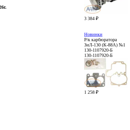
26г.
3 384 ₽
Новинки
Р/к карбюратора
ЗиЛ-130 (К-88А) №1
130-1107920-Б
130-1107920-Б
1 258 ₽