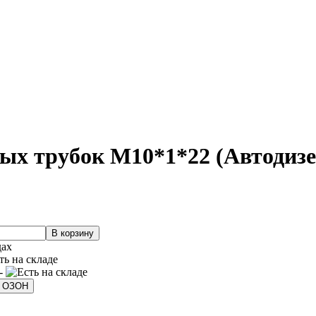
х трубок М10*1*22 (Автодизе
дах
 -
а ОЗОН