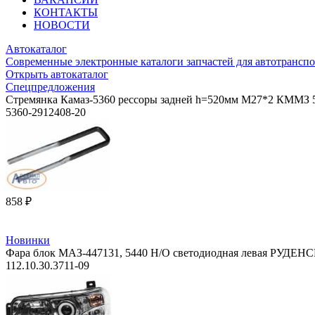
КОНТАКТЫ
НОВОСТИ
Автокаталог
Современные электронные каталоги запчастей для автотранспо
Открыть автокаталог
Спецпредложения
Стремянка Камаз-5360 рессоры задней h=520мм М27*2 КММЗ 5
5360-2912408-20
858 ₽
Новинки
Фара блок МАЗ-447131, 5440 Н/О светодиодная левая РУДЕНСК
112.10.30.3711-09