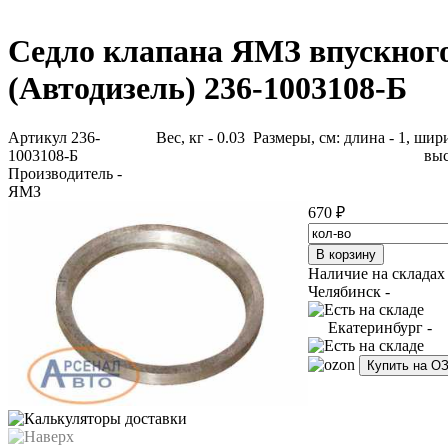
Седло клапана ЯМЗ впускног
(Автодизель) 236-1003108-Б
Артикул 236-
Вес, кг - 0.03 Размеры, см: длина - 1, шири
1003108-Б
выс
Производитель -
ЯМЗ
670 ₽
Наличие на складах
Челябинск -
Екатеринбург -
Купить на О