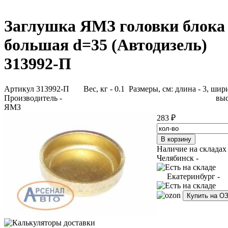
Заглушка ЯМЗ головки блока
большая d=35 (Автодизель)
313992-П
Артикул 313992-П
Вес, кг - 0.1 Размеры, см: длина - 3, шири
Производитель -
выс
ЯМЗ
283 ₽
Наличие на складах
Челябинск -
Екатеринбург -
Купить на О