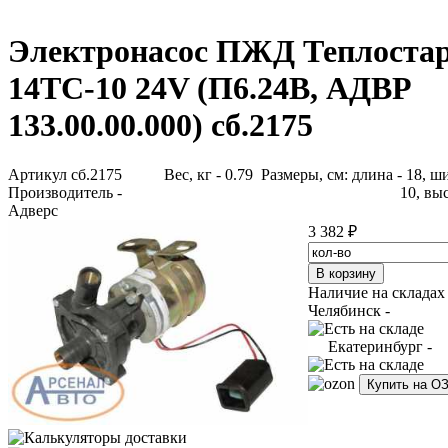
Электронасос ПЖД Теплоста
14ТС-10 24V (П6.24В, АДВР
133.00.00.000) сб.2175
Артикул сб.2175
Вес, кг - 0.79 Размеры, см: длина - 18, ш
Производитель -
10, выс
Адверс
3 382 ₽
Наличие на складах
Челябинск -
Екатеринбург -
Купить на О