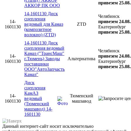
(сталь) / АККОР
привезем 25.08
АККОР ПК ООО
14-1601130 Диск
Челябинск
сцепления
14-
привезем 24.08
ведомый для Камаз
ZTD
1601130
Екатеринбург
(композитное
привезем 25.08
волокно) (ZTD)
14-1601130 Диск
сцепления ведомый
Челябинск
Камаз ("ТрансМаш"
14-
привезем 24.08
г.Тюмень) Заводы
Альтернатива
1601130
Екатеринбург
поставщики
привезем 25.08
ООО"АвтоЗапчасть
Камаз"
Диск
сцепления
КамАЗ
14-
Тюменский
ведомый
1601130
машзавод
(Тюменский
машзавод) 14-
1601130
Данный интернет-сайт носит исключительно