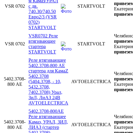
м Камаз/УРАЛ
привезем
VSR 0702
с дв.
STARTVOLT
Екатерин
740.30/740.50
привезем
Евро2/3 (VSR
0702)
STARTVOLT
VSR0702 Реле
Челябин
втягивающее
привезем
VSR 0702
STARTVOLT
стартера
Екатерин
STARTVOLT
привезем
Реле втягивающее
5402.3708-800 АЕ
стартера для КамаZ
Челябин
5402.3708
5402.3708-
привезем
(5404.3708, - 10,
AVTOELECTRICA
800 АЕ
Екатерин
5432.3708,
привезем
7402.3708) Урал,
ЗиЛ, ЛиАЗ 24В
AVTOELECTRICA
5402.3708-800АЕ
Реле втягивающее
Челябин
5402.3708-
Камаз, УРАЛ, ЗИЛ,
привезем
AVTOELECTRICA
800 АЕ
ЛИАЗ (стартер
Екатерин
5402.3708)
привезем