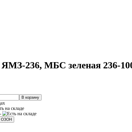
ЯМЗ-236, МБС зеленая 236-10
дах
 -
а ОЗОН