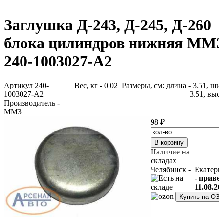
Заглушка Д-243, Д-245, Д-260
блока цилиндров нижняя ММ
240-1003027-А2
Артикул 240-
Вес, кг - 0.02 Размеры, см: длина - 3.51, ш
1003027-А2
3.51, выс
Производитель -
ММЗ
98 ₽
Наличие на
складах
Челябинск -
Екатер
-
прив
11.08.2
Купить на О