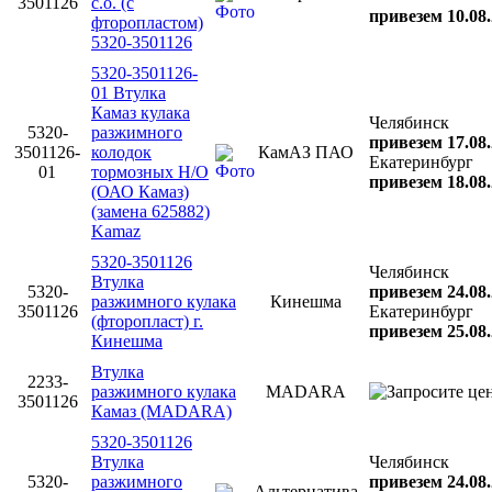
3501126
с.о. (с
привезем 10.08
фторопластом)
5320-3501126
5320-3501126-
01 Втулка
Камаз кулака
Челябинск
5320-
разжимного
привезем 17.08
3501126-
колодок
КамАЗ ПАО
Екатеринбург
01
тормозных Н/О
привезем 18.08
(ОАО Камаз)
(замена 625882)
Kamaz
5320-3501126
Челябинск
Втулка
5320-
привезем 24.08
разжимного кулака
Кинешма
3501126
Екатеринбург
(фторопласт) г.
привезем 25.08
Кинешма
Втулка
2233-
разжимного кулака
MADARA
3501126
Камаз (MADARA)
5320-3501126
Втулка
Челябинск
5320-
разжимного
привезем 24.08
Альтернатива