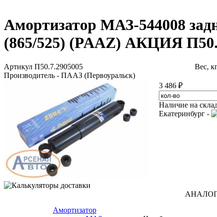
Амортизатор МАЗ-544008 зад
(865/525) (PAAZ) АКЦИЯ П50.
Артикул П50.7.2905005
Вес, к
Производитель - ПААЗ (Первоуральск)
3 486 ₽
Наличие на скла
Екатеринбург -
АНАЛО
Амортизатор