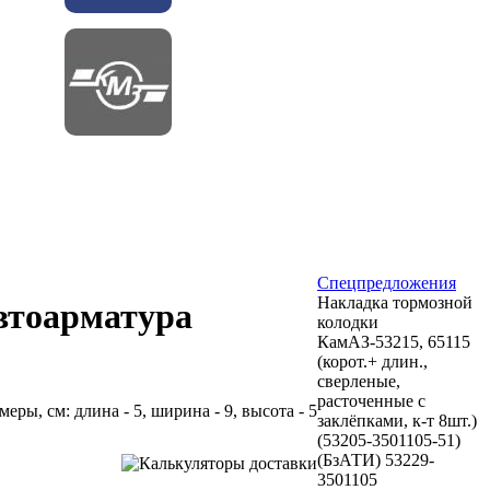
Спецпредложения
Накладка тормозной
втоарматура
колодки
КамАЗ-53215, 65115
(корот.+ длин.,
сверленые,
расточенные с
змеры, см: длина - 5, ширина - 9, высота - 5
заклёпками, к-т 8шт.)
(53205-3501105-51)
(БзАТИ) 53229-
3501105