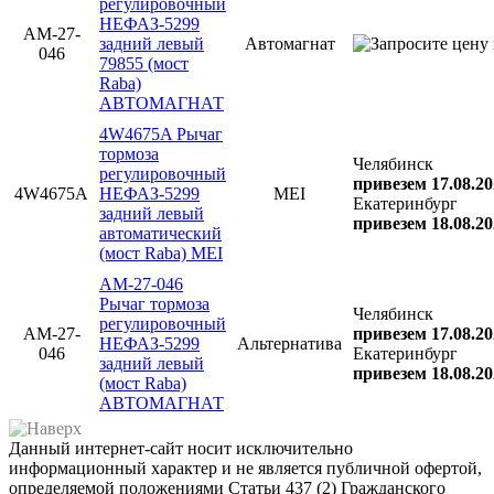
регулировочный
НЕФАЗ-5299
AM-27-
задний левый
Автомагнат
046
79855 (мост
Raba)
АВТОМАГНАТ
4W4675A Рычаг
тормоза
Челябинск
регулировочный
привезем 17.08.20
4W4675A
НЕФАЗ-5299
MEI
Екатеринбург
задний левый
привезем 18.08.20
автоматический
(мост Raba) MEI
AM-27-046
Рычаг тормоза
Челябинск
регулировочный
AM-27-
привезем 17.08.20
НЕФАЗ-5299
Альтернатива
046
Екатеринбург
задний левый
привезем 18.08.20
(мост Raba)
АВТОМАГНАТ
Данный интернет-сайт носит исключительно
информационный характер и не является публичной офертой,
определяемой положениями Статьи 437 (2) Гражданского