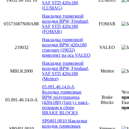
19032 00 102 10
LUMAG
SAF STD 420x180
(LUMAG)
Накладки тормозной
колодки BPW, Freuhauf,
65571687N00A8R
FOMAR
SAF STD 420x180
(FOMAR)
Накладка тормозной
колодки BPW 420х180
219032
VALEO
стандарт (19032)
комплект на ось VALEO
Накладки тормозной
колодки BPW, Freuhauf,
MBLK2000
Meritor
SAF STD 420x180
(Meritor)
05.091.46.14.0-A
Колодки тормозные
Чел
BPW полуприцепа
Brake
при
05.091.46.14.0-A
(420х180) (1шт.) с накл.,
Blocks
Ека
роликом в сборе
при
BRAKE BLOCKS
SP0401.0010 Накладки
колодок тормозных
SP0401.0010
Simpeco