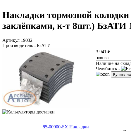
Накладки тормозной колодки 
заклёпками, к-т 8шт.) БзАТИ 
Артикул 19032
Производитель - БзАТИ
3 941 ₽
Наличие на скла
Челябинск -
Купить н
85-00900-SX Накладки