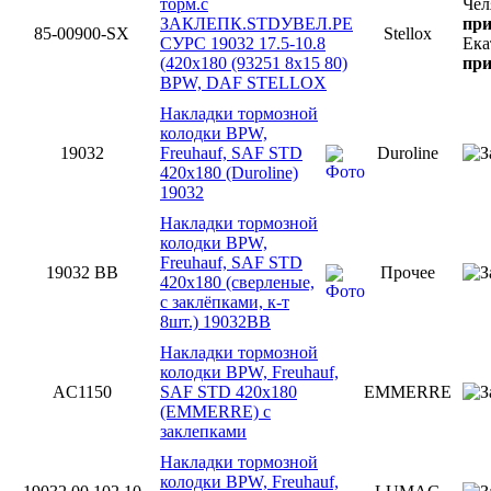
торм.с
Чел
ЗАКЛЕПК.STDУВЕЛ.РЕ
при
85-00900-SX
Stellox
СУРС 19032 17.5-10.8
Ека
(420x180 (93251 8x15 80)
при
BPW, DAF STELLOX
Накладки тормозной
колодки BPW,
19032
Freuhauf, SAF STD
Duroline
420x180 (Duroline)
19032
Накладки тормозной
колодки BPW,
Freuhauf, SAF STD
19032 BB
Прочее
420x180 (сверленые,
с заклёпками, к-т
8шт.) 19032BB
Накладки тормозной
колодки BPW, Freuhauf,
AC1150
SAF STD 420x180
EMMERRE
(EMMERRE) с
заклепками
Накладки тормозной
колодки BPW, Freuhauf,