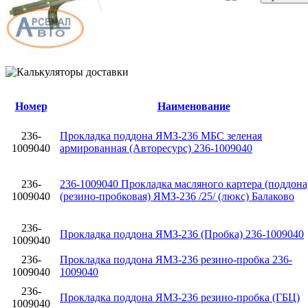
Номер
Наименование
236-
Прокладка поддона ЯМЗ-236 МБС зеленая
1009040
армированная (Авторесурс) 236-1009040
236-
236-1009040 Прокладка масляного картера (поддона
1009040
(резино-пробковая) ЯМЗ-236 /25/ (люкс) Балаково
236-
Прокладка поддона ЯМЗ-236 (Пробка) 236-1009040
1009040
236-
Прокладка поддона ЯМЗ-236 резино-пробка 236-
1009040
1009040
236-
Прокладка поддона ЯМЗ-236 резино-пробка (ГБЦ)
1009040