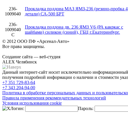
236-
Прокладка поддона МАЗ ЯМЗ-236 (резино-пробка 4
1009040
детали) СА-500 БРТ
236-
Прокладка поддона дв. 236 ЯМЗ V6 (РА какркас с
1009040
шайбами) силикон (синий), ГБЦ г.Екатеринбург.
С
© 2012 ООО ПФ «Арсенал-Авто»
Все права защищены.
Создание сайта — веб-студия
ALEX Челябинск
Данный интернет-сайт носит исключительно информационный х
получения подробной информации о наличии и стоимости указа
+7 351
729-83-64
+7 343
204-94-00
Политика в обработке персональных данных и пользовательско
Правила применения рекомендательных технологий
Условия использования cookie
Логин:
Пароль: