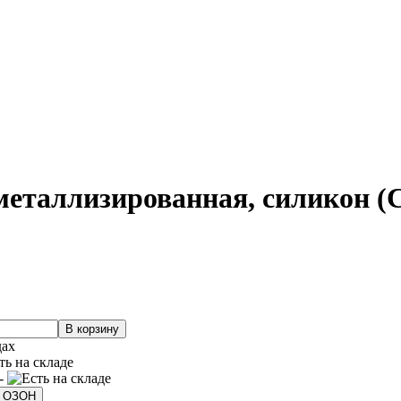
еталлизированная, силикон (
дах
 -
а ОЗОН