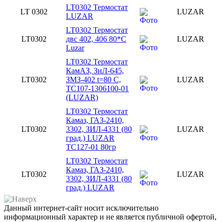
LT0302 Термостат
LT 0302
LUZAR
LUZAR
LT0302 Термостат
LT0302
двс 402, 406 80*С
LUZAR
Luzar
LT0302 Термостат
КамАЗ, ЗиЛ-645,
LT0302
ЗМЗ-402 t=80 С,
LUZAR
ТС107-1306100-01
(LUZAR)
LT0302 Термостат
Камаз, ГАЗ-2410,
LT0302
3302, ЗИЛ-4331 (80
LUZAR
град.) LUZAR
ТС127-01 80гр
LT0302 Термостат
Камаз, ГАЗ-2410,
LT0302
LUZAR
3302, ЗИЛ-4331 (80
град.) LUZAR
Данный интернет-сайт носит исключительно
информационный характер и не является публичной офертой,