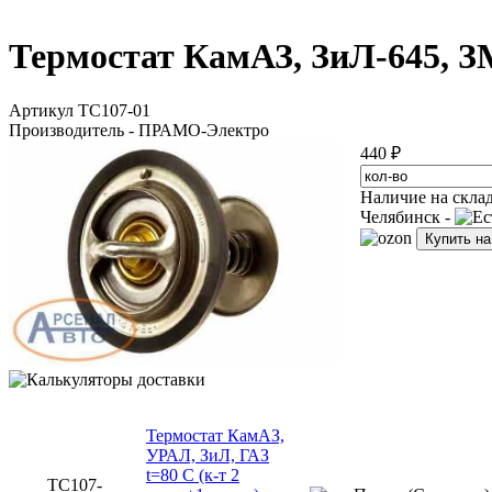
Термостат КамАЗ, ЗиЛ-645, З
Артикул ТС107-01
Производитель - ПРАМО-Электро
440 ₽
Наличие на скла
Челябинск -
Купить н
Термостат КамАЗ,
УРАЛ, ЗиЛ, ГАЗ
t=80 С (к-т 2
ТС107-