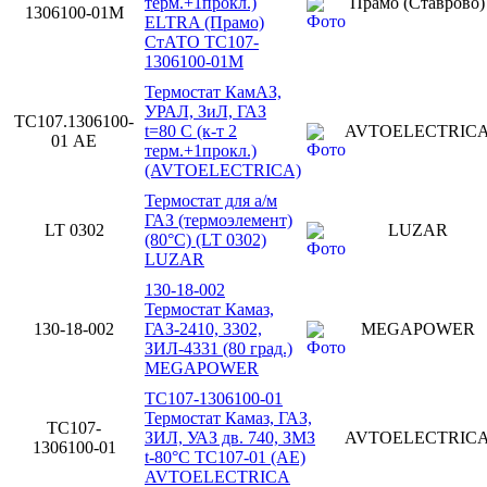
терм.+1прокл.)
Прамо (Ставрово)
1306100-01М
ELTRA (Прамо)
СтАТО ТС107-
1306100-01М
Термостат КамАЗ,
УРАЛ, ЗиЛ, ГАЗ
ТС107.1306100-
t=80 С (к-т 2
AVTOELECTRIC
01 AE
терм.+1прокл.)
(AVTOELECTRICA)
Термостат для а/м
ГАЗ (термоэлемент)
LT 0302
LUZAR
(80°С) (LT 0302)
LUZAR
130-18-002
Термостат Камаз,
130-18-002
ГАЗ-2410, 3302,
MEGAPOWER
ЗИЛ-4331 (80 град.)
MEGAPOWER
ТС107-1306100-01
Термостат Камаз, ГАЗ,
ТС107-
ЗИЛ, УАЗ дв. 740, ЗМЗ
AVTOELECTRIC
1306100-01
t-80°С ТС107-01 (АЕ)
AVTOELECTRICA