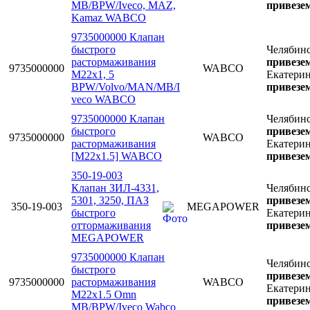
MB/BPW/Iveco, MAZ,
привезем
Kamaz WABCO
9735000000 Клапан
быстрого
Челябин
растормаживания
привезем
9735000000
WABCO
М22х1, 5
Екатери
BPW/Volvo/MAN/MB/I
привезем
veco WABCO
9735000000 Клапан
Челябин
быстрого
привезем
9735000000
WABCO
растормаживания
Екатери
[М22x1.5] WABCO
привезем
350-19-003
Клапан ЗИЛ-4331,
Челябин
5301, 3250, ПАЗ
привезем
350-19-003
MEGAPOWER
быстрого
Екатери
оттормаживания
привезем
MEGAPOWER
9735000000 Клапан
Челябин
быстрого
привезем
9735000000
растормаживания
WABCO
Екатери
М22x1.5 Omn
привезем
MB/BPW/Iveco Wabco