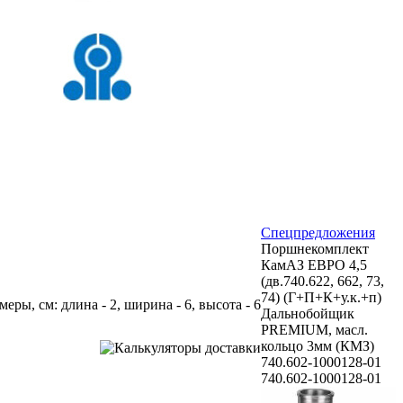
Спецпредложения
Поршнекомплект
КамАЗ ЕВРО 4,5
(дв.740.622, 662, 73,
74) (Г+П+К+у.к.+п)
змеры, см: длина - 2, ширина - 6, высота - 6
Дальнобойщик
PREMIUM, масл.
кольцо 3мм (КМЗ)
740.602-1000128-01
740.602-1000128-01