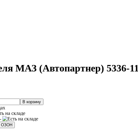
еля МАЗ (Автопартнер) 5336-1
дах
 -
а ОЗОН