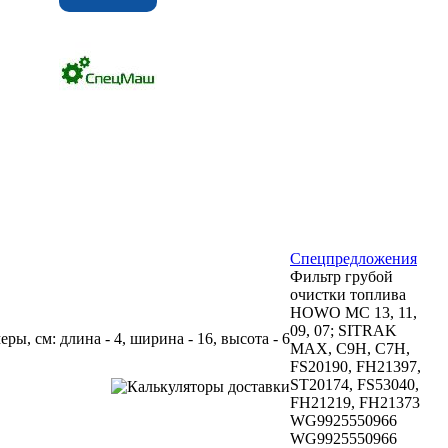
Спецпредложения
Фильтр грубой
очистки топлива
HOWO MC 13, 11,
09, 07; SITRAK
меры, см: длина - 4, ширина - 16, высота - 6
MAX, C9H, C7H,
FS20190, FH21397,
ST20174, FS53040,
FH21219, FH21373
WG9925550966
WG9925550966