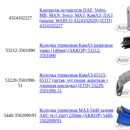
Картридж осушителя DAF, Volvo,
MB, MAN, Iveco, МАЗ, КамАЗ, ПА3
4324102227
(аналог WABCO 4324102020) (ZTD)
4324102227
Колодка тормозная КамАЗ разрезное
53212-3501090
ушко (140мм) (АККОР) 53212-
3501090
Колодка тормозная КамАЗ-65115,
53229-3501090-
65117 (литая, чугунная, короткая +
51
длинная накладка) (ZTD) 53229-
3501090-51
Колодка тормозная МАЗ-5440 задняя
5440-3502090/91
АБС (к-т 2шт) 220мм (АККОР) 5440-
3502090/91