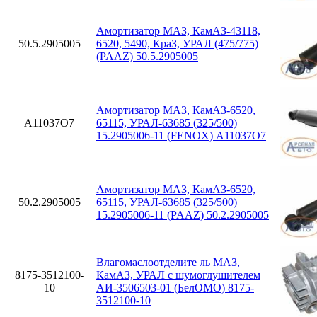
Амортизатор МАЗ, КамАЗ-43118,
50.5.2905005
6520, 5490, КраЗ, УРАЛ (475/775)
(PAAZ) 50.5.2905005
Амортизатор МАЗ, КамАЗ-6520,
A11037O7
65115, УРАЛ-63685 (325/500)
15.2905006-11 (FENOX) A11037O7
Амортизатор МАЗ, КамАЗ-6520,
50.2.2905005
65115, УРАЛ-63685 (325/500)
15.2905006-11 (PAAZ) 50.2.2905005
Влагомаслоотделите ль МАЗ,
8175-3512100-
КамАЗ, УРАЛ с шумоглушителем
10
АИ-3506503-01 (БелОМО) 8175-
3512100-10