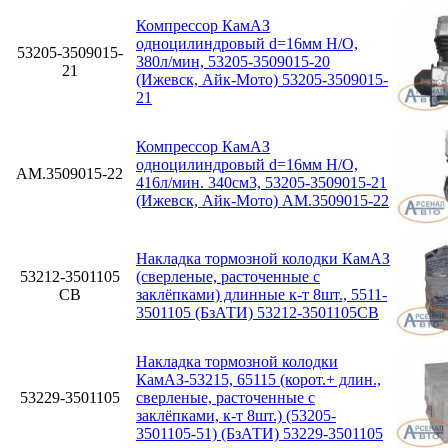
Компрессор КамАЗ
одноцилиндровый d=16мм Н/О,
53205-3509015-
380л/мин, 53205-3509015-20
21
(Ижевск, Айк-Мото) 53205-3509015-
21
Компрессор КамАЗ
одноцилиндровый d=16мм Н/О,
АМ.3509015-22
416л/мин. 340см3, 53205-3509015-21
(Ижевск, Айк-Мото) АМ.3509015-22
Накладка тормозной колодки КамАЗ
53212-3501105
(сверленые, расточенные с
СВ
заклёпками) длинные к-т 8шт., 5511-
3501105 (БзАТИ) 53212-3501105СВ
Накладка тормозной колодки
КамАЗ-53215, 65115 (корот.+ длин.,
53229-3501105
сверленые, расточенные с
заклёпками, к-т 8шт.) (53205-
3501105-51) (БзАТИ) 53229-3501105