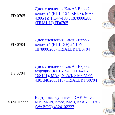
Диск сцепления КамАЗ Евро 2
ведомый (КПП-154, ZF 9S), МАЗ
FD 0705
430GTZ 1 3/4″-10N, 1878000206
(TRIALLI) FD0705
Диск сцепления КамАЗ Евро 2
FD 0704
ведомый (КПП-ZF) 2″-10N,
1878000205 (TRIALLI) FD0704
Диск сцепления КамАЗ Евро 2
ведущий (КПП-154; КПП-ZF-
FS 0704
16S151), МАЗ, УРАЛ, ЯМЗ MFZ-
430, 3482083118 (TRIALLI) FS0704
Картридж осушителя DAF, Volvo,
4324102227
MB, MAN, Iveco, МАЗ, КамАЗ, ПА3
(WABCO) 4324102227