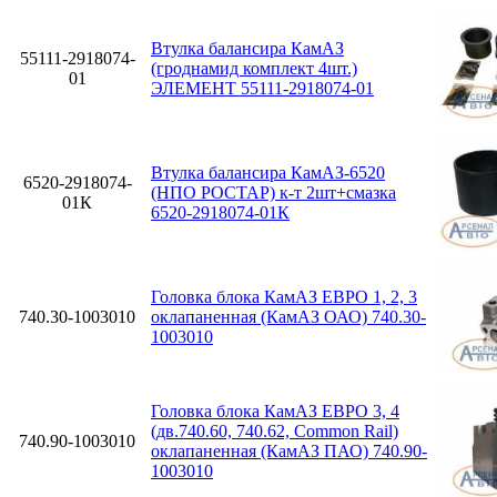
Втулка балансира КамАЗ
55111-2918074-
(гроднамид комплект 4шт.)
01
ЭЛЕМЕНТ 55111-2918074-01
Втулка балансира КамАЗ-6520
6520-2918074-
(НПО РОСТАР) к-т 2шт+смазка
01К
6520-2918074-01К
Головка блока КамАЗ ЕВРО 1, 2, 3
740.30-1003010
оклапаненная (КамАЗ ОАО) 740.30-
1003010
Головка блока КамАЗ ЕВРО 3, 4
(дв.740.60, 740.62, Common Rail)
740.90-1003010
оклапаненная (КамАЗ ПАО) 740.90-
1003010