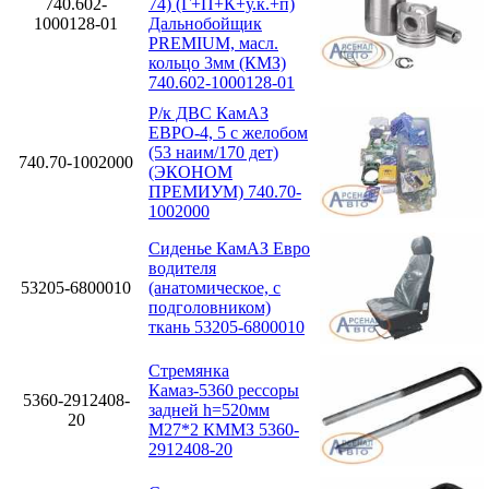
740.602-
74) (Г+П+К+у.к.+п)
1000128-01
Дальнобойщик
PREMIUM, масл.
кольцо 3мм (КМЗ)
740.602-1000128-01
Р/к ДВС КамАЗ
ЕВРО-4, 5 с желобом
(53 наим/170 дет)
740.70-1002000
(ЭКОНОМ
ПРЕМИУМ) 740.70-
1002000
Сиденье КамАЗ Евро
водителя
53205-6800010
(анатомическое, с
подголовником)
ткань 53205-6800010
Стремянка
Камаз-5360 рессоры
5360-2912408-
задней h=520мм
20
М27*2 КММЗ 5360-
2912408-20