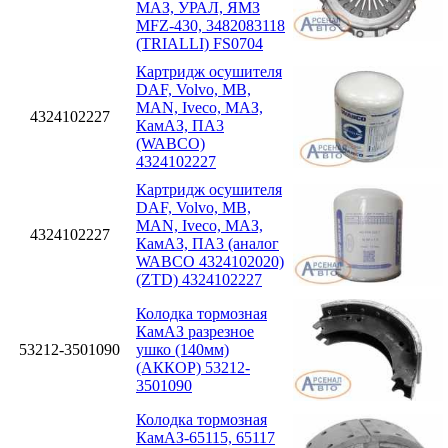
МАЗ, УРАЛ, ЯМЗ
MFZ-430, 3482083118
(TRIALLI) FS0704
Картридж осушителя
DAF, Volvo, MB,
MAN, Iveco, МАЗ,
4324102227
КамАЗ, ПА3
(WABCO)
4324102227
Картридж осушителя
DAF, Volvo, MB,
MAN, Iveco, МАЗ,
4324102227
КамАЗ, ПА3 (аналог
WABCO 4324102020)
(ZTD) 4324102227
Колодка тормозная
КамАЗ разрезное
53212-3501090
ушко (140мм)
(АККОР) 53212-
3501090
Колодка тормозная
КамАЗ-65115, 65117