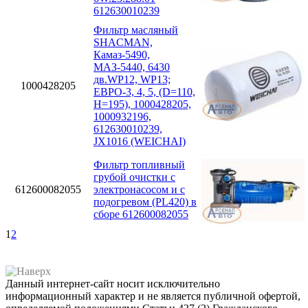
612630010239
Фильтр масляный
SHACMAN,
Камаз-5490,
МАЗ-5440, 6430
дв.WP12, WP13;
1000428205
ЕВРО-3, 4, 5, (D=110,
H=195), 1000428205,
1000932196,
612630010239,
JX1016 (WEICHAI)
Фильтр топливный
грубой очистки с
612600082055
электронасосом и с
подогревом (PL420) в
сборе 612600082055
1
2
Данный интернет-сайт носит исключительно
информационный характер и не является публичной офертой,