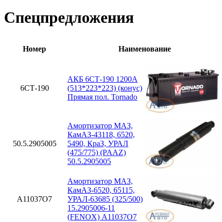
Спецпредложения
Номер
Наименование
АКБ 6СТ-190 1200А
6СТ-190
(513*223*223) (конус)
Прямая пол. Tornado
Амортизатор МАЗ,
КамАЗ-43118, 6520,
50.5.2905005
5490, КраЗ, УРАЛ
(475/775) (PAAZ)
50.5.2905005
Амортизатор МАЗ,
КамАЗ-6520, 65115,
A11037O7
УРАЛ-63685 (325/500)
15.2905006-11
(FENOX) A11037O7