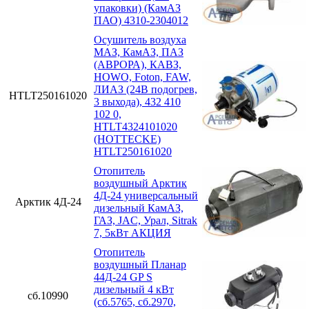
упаковки) (КамАЗ
ПАО) 4310-2304012
Осушитель воздуха
МАЗ, КамАЗ, ПАЗ
(АВРОРА), КАВЗ,
HOWO, Foton, FAW,
ЛИАЗ (24В подогрев,
HTLT250161020
3 выхода), 432 410
102 0,
HTLT4324101020
(HOTTECKE)
HTLT250161020
Отопитель
воздушный Арктик
4Д-24 универсальный
Арктик 4Д-24
дизельный КамАЗ,
ГАЗ, JAC, Урал, Sitrak
7, 5кВт АКЦИЯ
Отопитель
воздушный Планар
44Д-24 GP S
дизельный 4 кВт
сб.10990
(сб.5765, сб.2970,