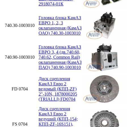
2918074-01К
Головка блока КамАЗ
ЕВРО 1, 2, 3
740.30-1003010
оклапаненная (КамАЗ
ОАО) 740.30-1003010
Головка блока КамАЗ
ЕВРО 3, 4 (дв.740.60,
740.90-1003010
740.62, Common Rail)
оклапаненная (КамАЗ
ПАО) 740.90-1003010
Диск сцепления
КамАЗ Евро 2
FD 0704
ведомый (КПП-ZF)
2″-10N, 1878000205
(TRIALLI) FD0704
Диск сцепления
КамАЗ Евро 2
ведущий (КПП-154;
FS 0704
КПП-ZF-16S151),