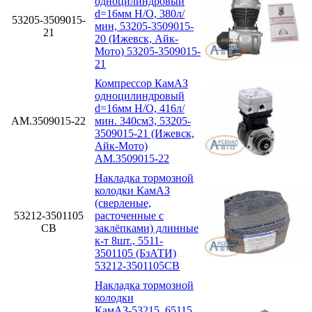
одноцилиндровый
d=16мм Н/О, 380л/
53205-3509015-
мин, 53205-3509015-
21
20 (Ижевск, Айк-
Мото) 53205-3509015-
21
Компрессор КамАЗ
одноцилиндровый
d=16мм Н/О, 416л/
АМ.3509015-22
мин. 340см3, 53205-
3509015-21 (Ижевск,
Айк-Мото)
АМ.3509015-22
Накладка тормозной
колодки КамАЗ
(сверленые,
53212-3501105
расточенные с
СВ
заклёпками) длинные
к-т 8шт., 5511-
3501105 (БзАТИ)
53212-3501105СВ
Накладка тормозной
колодки
КамАЗ-53215, 65115