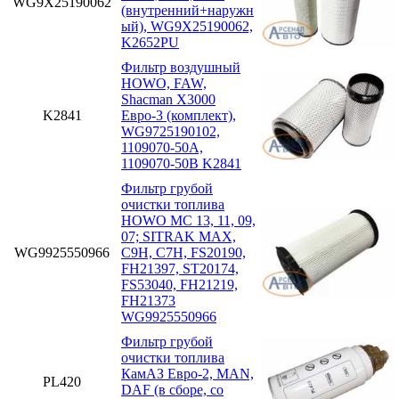
WG9X25190062
(внутренний+наружн
ый), WG9X25190062,
K2652PU
Фильтр воздушный
HOWO, FAW,
Shacman X3000
K2841
Евро-3 (комплект),
WG9725190102,
1109070-50A,
1109070-50B K2841
Фильтр грубой
очистки топлива
HOWO MC 13, 11, 09,
07; SITRAK MAX,
WG9925550966
C9H, C7H, FS20190,
FH21397, ST20174,
FS53040, FH21219,
FH21373
WG9925550966
Фильтр грубой
очистки топлива
КамАЗ Евро-2, MAN,
PL420
DAF (в сборе, со