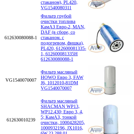
стаканом), PL420,
VG1540080311
Фильтр грубой
очистки топлива
КамАЗ Евро-2, MAN,
DAF (в сборе, со
612630080088-1
стаканом. с
подогревом, фишка),
PL420, 612600081335-
1, 612600081335H
612630080088-1
Фильтр масляный
HOWO Евро 3, FAW
VG1540070007
J6, 1012010-81DM
VG1540070007
Фильтр масляный
SHACMAN WP13,
WP12.430; Eвро 3, 4,
5; КамАЗ, тонкой
612630010239
очистки, 1000428205,
1000932196, JX1016,
6W.23.288.01