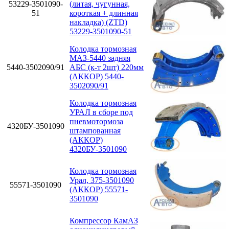
53229-3501090-
(литая, чугунная,
51
короткая + длинная
накладка) (ZTD)
53229-3501090-51
Колодка тормозная
МАЗ-5440 задняя
5440-3502090/91
АБС (к-т 2шт) 220мм
(АККОР) 5440-
3502090/91
Колодка тормозная
УРАЛ в сборе под
пневмотормоза
4320БУ-3501090
штампованная
(АККОР)
4320БУ-3501090
Колодка тормозная
Урал, 375-3501090
55571-3501090
(АККОР) 55571-
3501090
Компрессор КамАЗ