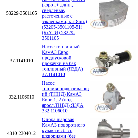
(корот.+ длин.,
сверленые,
53229-3501105
расточенные с
заклёпками, к-т 8шт.)
(53205-3501105-51)
(БзАТИ) 53229-
3501105
Насос топливный
КамАЗ Евро
предпусковой
37.1141010
прокачки на бак
топливный (ЯЗДА)
37.1141010
Насос
топливоподкачивающ
ий (ТННД) КамАЗ
332.1106010
Евро 1, 2 (под
яросл.ТНВД) ЯЗДА
332.1106010
Опора шаровая
КамАЗ поворотного
кулака в сб. со
4310-2304012
шкворнями (без