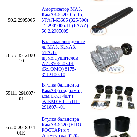
Амортизатор МАЗ,
КамАЗ-6520, 65115,
50.2.2905005
УРАЛ-63685 (325/500)
15.2905006-11 (PAAZ)
50.2.2905005
Влагомаслоотделите
ль МАЗ, КамАЗ,
УРАЛ с
8175-3512100-
шумоглушителем
10
АИ-3506503-01
(БелОМО) 8175-
3512100-10
Втулка балансира
КамАЗ (гроднамид
55111-2918074-
комплект 4шт.)
01
ЭЛЕМЕНТ 55111-
2918074-01
Втулка балансира
КамАЗ-6520 (НПО
6520-2918074-
РОСТАР) к-т
01К
2шт+смазка 6520-