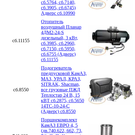
сб.5764, сб.7140,
сб.3905, сб.6745)
Адверс сб.10990
Отопитель
воздушный Планар
4ДМ2-24-S
дизельный, 3 кВт,
сб.11155
сб.3985, сб.2960,
сб.7150, сб.5950,
сб.6755 (Адверс)
сб.11155
Подогреватель
предпусковой КамАЗ,
МАЗ, УРАЛ, КРАЗ,
SITRAK, Shacman,
сб.8550
все грузовые ПЖД
Теплостар 24 В, 15
кВТ сб.2875, сб.5650
14ТС-10-24-С
(Адверс) сб.8550
Поршнекомплект
КамАЗ ЕВРО 4, 5
(дв.740.622, 662, 73,