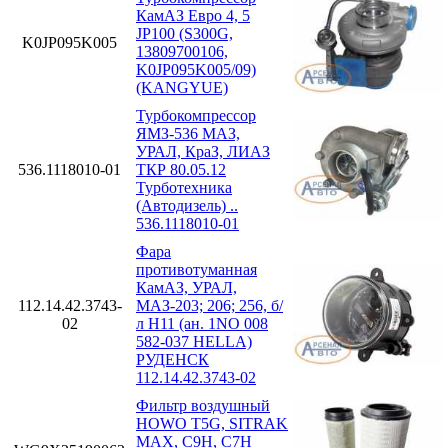
КамАЗ Евро 4, 5
JP100 (S300G,
K0JP095K005
13809700106,
K0JP095K005/09)
(KANGYUE)
Турбокомпрессор
ЯМЗ-536 МАЗ,
УРАЛ, КраЗ, ЛИАЗ
536.1118010-01
ТКР 80.05.12
Турботехника
(Автодизель) ..
536.1118010-01
Фара
противотуманная
КамАЗ, УРАЛ,
112.14.42.3743-
МАЗ-203; 206; 256, б/
02
л H11 (ан. 1NO 008
582-037 HELLA)
РУДЕНСК
112.14.42.3743-02
Фильтр воздушный
HOWO T5G, SITRAK
MAX, C9H, C7H