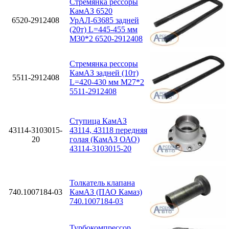
Стремянка рессоры
КамАЗ 6520
6520-2912408
УрАЛ-63685 задней
(20т) L=445-455 мм
М30*2 6520-2912408
Стремянка рессоры
КамАЗ задней (10т)
5511-2912408
L=420-430 мм М27*2
5511-2912408
Ступица КамАЗ
43114-3103015-
43114, 43118 передняя
20
голая (КамАЗ ОАО)
43114-3103015-20
Толкатель клапана
740.1007184-03
КамАЗ (ПАО Камаз)
740.1007184-03
Турбокомпрессор