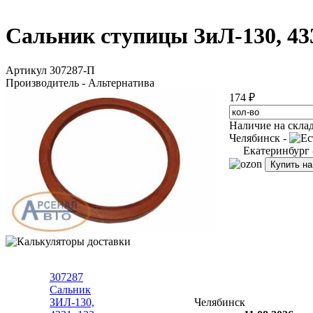
Сальник ступицы ЗиЛ-130, 433
Артикул 307287-П
Производитель - Альтернатива
174 ₽
Наличие на скла
Челябинск -
Екатеринбург
Купить н
307287
Сальник
ЗИЛ-130,
Челябинск