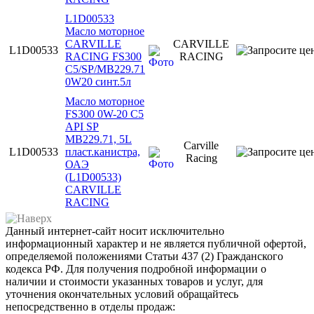
L1D00533
Масло моторное
CARVILLE
CARVILLE
L1D00533
RACING FS300
RACING
C5/SP/MB229.71
0W20 синт.5л
Масло моторное
FS300 0W-20 С5
API SP
MB229.71, 5L
Carville
L1D00533
пласт.канистра,
Racing
ОАЭ
(L1D00533)
CARVILLE
RACING
Данный интернет-сайт носит исключительно
информационный характер и не является публичной офертой,
определяемой положениями Статьи 437 (2) Гражданского
кодекса РФ. Для получения подробной информации о
наличии и стоимости указанных товаров и услуг, для
уточнения окончательных условий обращайтесь
непосредственно в отделы продаж: