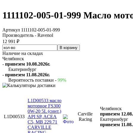
1111102-005-01-999 Масло мо
Артикул 1111102-005-01-999
Производитель - Ravenol
12 991 ₽
Наличие на складах
Челябинск
-
привезем 10.08.2026г.
Екатеринбург
-
привезем 11.08.2026г.
Вероятность поставки -
99%
L1D00533 масло
моторное FS300
Челябинск
0W-20 5L (синт.)
Carville
привезем 12.08
L1D00533
API SP, ACEA
Racing
Екатеринбург
С5, MB 229.71
привезем 11.08
CARVILLE
RACING