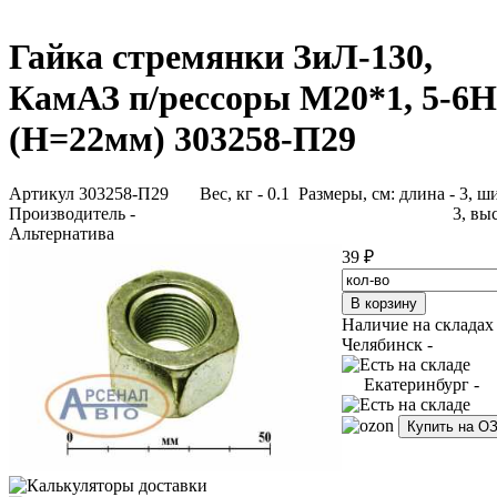
Гайка стремянки ЗиЛ-130,
КамАЗ п/рессоры М20*1, 5-6Н
(H=22мм) 303258-П29
Артикул 303258-П29
Вес, кг - 0.1 Размеры, см: длина - 3, ш
Производитель -
3, выс
Альтернатива
39 ₽
Наличие на складах
Челябинск -
Екатеринбург -
Купить на О