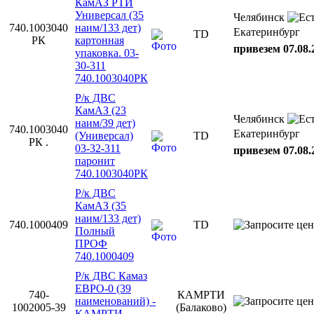
КамАЗ РТИ
Универсал (35
Челябинск
740.1003040
наим/133 дет)
Екатеринбург
TD
РК
картонная
привезем 07.08.
упаковка. 03-
30-311
740.1003040РК
Р/к ДВС
КамАЗ (23
Челябинск
наим/39 дет)
740.1003040
Екатеринбург
(Универсал)
TD
РК .
03-32-311
привезем 07.08.
паронит
740.1003040РК
Р/к ДВС
КамАЗ (35
наим/133 дет)
740.1000409
TD
Полный
ПРОФ
740.1000409
Р/к ДВС Камаз
ЕВРО-0 (39
740-
КАМРТИ
наименований) -
1002005-39
(Балаково)
КАМРТИ