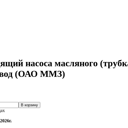
дящий насоса масляного (трубк
вод (ОАО ММЗ)
дах
2026г.