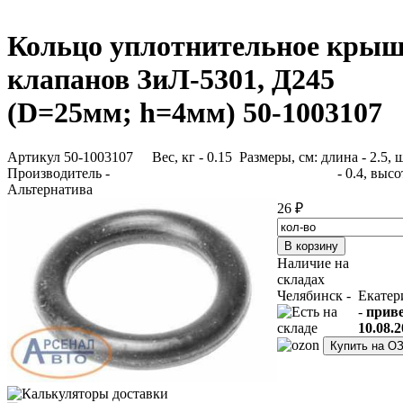
Кольцо уплотнительное кры
клапанов ЗиЛ-5301, Д245
(D=25мм; h=4мм) 50-1003107
Артикул 50-1003107
Вес, кг - 0.15 Размеры, см: длина - 2.5,
Производитель -
- 0.4, высо
Альтернатива
26 ₽
Наличие на
складах
Челябинск -
Екатер
-
прив
10.08.2
Купить на О