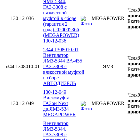
ЯМЗ-5344,
ГАЗ-3308 с
Челя
вязкостной
приве
130-12-036
муфтой в сборе
MEGAPOWER
Екате
(гарантия 2
приве
года), 020005366
(MEGAPOWER)
130-12-036
5344.1308010-01
Вентилятор
Челя
ЯМЗ-5344 ВА-455
приве
5344.1308010-01
ГАЗ-3308 с
ЯМЗ
Екате
вязкостной муфтой
приве
в сборе
АВТОДИЗЕЛЬ
130-12-049
Челя
Вискомуфта
приве
130-12-049
ГАЗон Next
MEGAPOWER
Екате
дв.ЯМЗ-534
приве
MEGAPOWER
Вентилятор
ЯМЗ-5344,
ГАЗ-3308 с