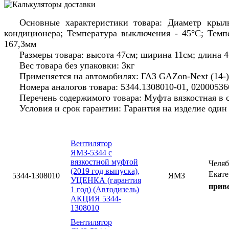
Основные характеристики товара: Диаметр крыл
кондиционера; Температура выключения - 45°С; Темп
167,3мм
Размеры товара: высота 47см; ширина 11см; длина 
Вес товара без упаковки: 3кг
Применяется на автомобилях: ГАЗ GAZon-Next (14-)
Номера аналогов товара: 5344.1308010-01, 02000536
Перечень содержимого товара: Муфта вязкостная в сб
Условия и срок гарантии: Гарантия на изделие оди
Вентилятор
ЯМЗ-5344 с
вязкостной муфтой
Челя
(2019 год выпуска),
Екате
5344-1308010
ЯМЗ
УЦЕНКА (гарантия
приве
1 год) (Автодизель)
АКЦИЯ 5344-
1308010
Вентилятор