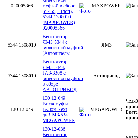
вязкостной
020005366
муфтой в сборе
MAXPOWER
(d-455, 11лоп),
5344.1308010
(MAXPOWER)
020005366
Вентилятор
ЯМЗ-5344 с
5344.1308010
ЯМЗ
вязкостной муфтой
(Автодизель)
Вентилятор
ЯМЗ-5344,
ГАЗ-3308 с
5344.1308010
Автопривод
вязкостной муфтой
в сборе
АВТОПРИВОД
130-12-049
Челя
Вискомуфта
приве
130-12-049
ГАЗон Next
MEGAPOWER
Екате
дв.ЯМЗ-534
приве
MEGAPOWER
130-12-036
Вентилятор
Челя