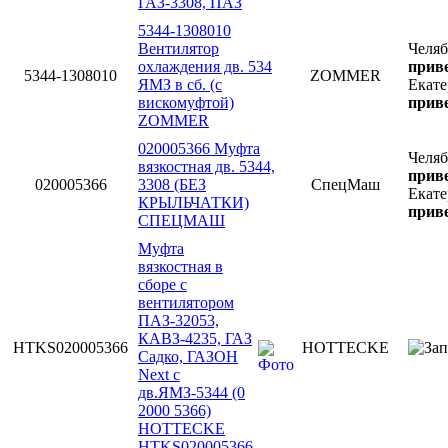
ГАЗ-3308, ПАЗ
5344-1308010
Вентилятор
Челя
охлаждения дв. 534
приве
5344-1308010
ZOMMER
ЯМЗ в сб. (с
Екате
вискомуфтой)
приве
ZOMMER
020005366 Муфта
Челя
вязкостная дв. 5344,
приве
020005366
3308 (БЕЗ
СпецМаш
Екате
КРЫЛЬЧАТКИ)
приве
СПЕЦМАШ
Муфта
вязкостная в
сборе с
вентилятором
ПАЗ-32053,
КАВЗ-4235, ГАЗ
HTKS020005366
HOTTECKE
Садко, ГАЗОН
Next с
дв.ЯМЗ-5344 (0
2000 5366)
HOTTECKE
HTKS020005366