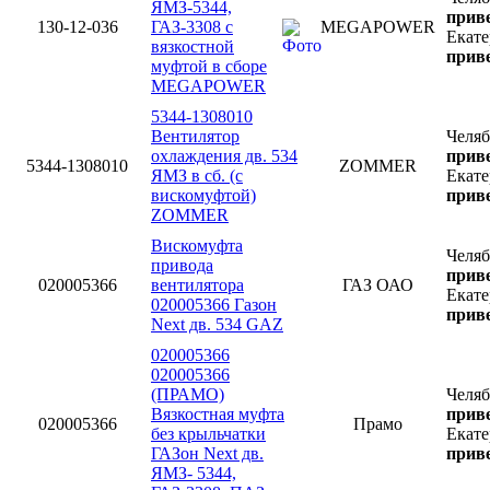
ЯМЗ-5344,
приве
130-12-036
ГАЗ-3308 с
MEGAPOWER
Екате
вязкостной
приве
муфтой в сборе
MEGAPOWER
5344-1308010
Вентилятор
Челя
охлаждения дв. 534
приве
5344-1308010
ZOMMER
ЯМЗ в сб. (с
Екате
вискомуфтой)
приве
ZOMMER
Вискомуфта
Челя
привода
приве
020005366
вентилятора
ГАЗ ОАО
Екате
020005366 Газон
приве
Next дв. 534 GAZ
020005366
020005366
(ПРАМО)
Челя
Вязкостная муфта
приве
020005366
Прамо
без крыльчатки
Екате
ГАЗон Next дв.
приве
ЯМЗ- 5344,