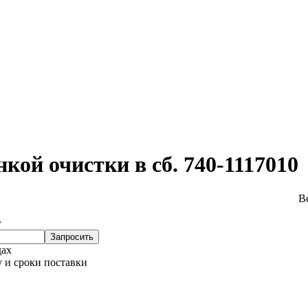
ой очистки в сб. 740-1117010
Ве
у
Запросить
дах