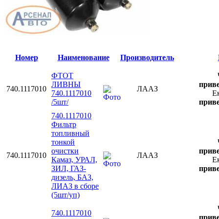
Номер
Наименование
Производитель
ФТОТ
ЛИВНЫ
приве
740.1117010
ЛААЗ
740.1117010
Е
/5шт/
приве
740.1117010
Фильтр
топливный
тонкой
очистки
приве
740.1117010
ЛААЗ
Камаз, УРАЛ,
Е
ЗИЛ, ГАЗ-
приве
дизель, БАЗ,
ЛИАЗ в сборе
(5шт/уп)
740.1117010
приве