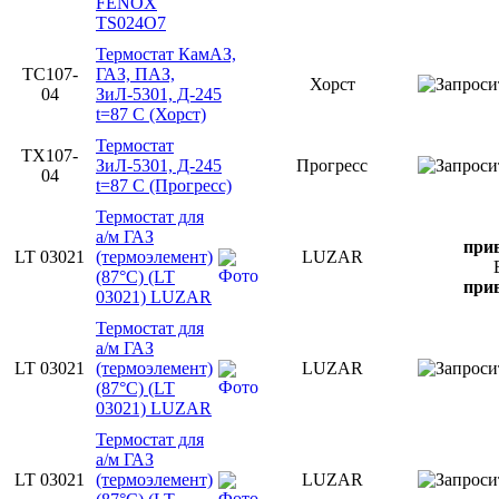
FENOX
TS024O7
Термостат КамАЗ,
ТС107-
ГАЗ, ПАЗ,
Хорст
04
ЗиЛ-5301, Д-245
t=87 С (Хорст)
Термостат
ТХ107-
ЗиЛ-5301, Д-245
Прогресс
04
t=87 С (Прогресс)
Термостат для
а/м ГАЗ
прив
LT 03021
(термоэлемент)
LUZAR
(87°С) (LT
прив
03021) LUZAR
Термостат для
а/м ГАЗ
LT 03021
(термоэлемент)
LUZAR
(87°С) (LT
03021) LUZAR
Термостат для
а/м ГАЗ
LT 03021
(термоэлемент)
LUZAR