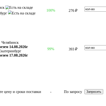
нск
100%
276 ₽
нбург
Челябинск
езем 14.08.2026г
99%
393 ₽
Екатеринбург
езем 17.08.2026г
-
По запросу