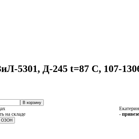
иЛ-5301, Д-245 t=87 С, 107-13
дах
Екатерин
-
привезе
а ОЗОН