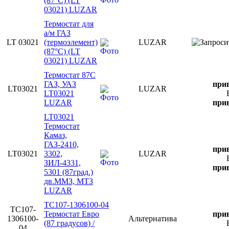
(87°С) (LT
03021) LUZAR
Термостат для
а/м ГАЗ
LT 03021
(термоэлемент)
LUZAR
(87°С) (LT
03021) LUZAR
Термостат 87С
ГАЗ, УАЗ
прив
LT03021
LUZAR
LT03021
LUZAR
прив
LT03021
Термостат
Камаз,
ГАЗ-2410,
прив
LT03021
3302,
LUZAR
ЗИЛ-4331,
прив
5301 (87град.)
дв.ММЗ, МТЗ
LUZAR
ТС107-1306100-04
ТС107-
Термостат Евро
прив
1306100-
Альтернатива
(87 градусов) /
04