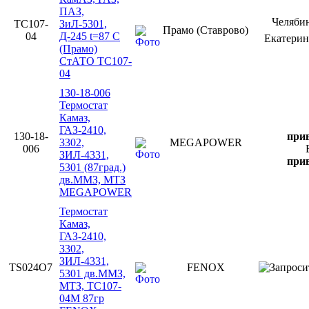
ПАЗ,
Челяби
ТС107-
ЗиЛ-5301,
Прамо (Ставрово)
04
Д-245 t=87 С
Екатери
(Прамо)
СтАТО ТС107-
04
130-18-006
Термостат
Камаз,
ГАЗ-2410,
130-18-
прив
3302,
MEGAPOWER
006
ЗИЛ-4331,
прив
5301 (87град.)
дв.ММЗ, МТЗ
MEGAPOWER
Термостат
Камаз,
ГАЗ-2410,
3302,
ЗИЛ-4331,
TS024O7
FENOX
5301 дв.ММЗ,
МТЗ, ТС107-
04М 87гр