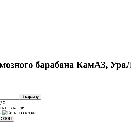
рмозного барабана КамАЗ, УраЛ
дах
 -
а ОЗОН