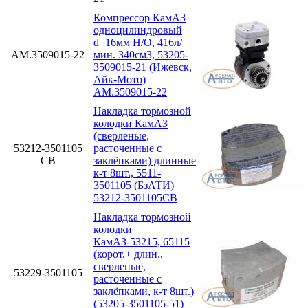
Компрессор КамАЗ
одноцилиндровый
d=16мм Н/О, 416л/
АМ.3509015-22
мин. 340см3, 53205-
3509015-21 (Ижевск,
Айк-Мото)
АМ.3509015-22
Накладка тормозной
колодки КамАЗ
(сверленые,
53212-3501105
расточенные с
СВ
заклёпками) длинные
к-т 8шт., 5511-
3501105 (БзАТИ)
53212-3501105СВ
Накладка тормозной
колодки
КамАЗ-53215, 65115
(корот.+ длин.,
сверленые,
53229-3501105
расточенные с
заклёпками, к-т 8шт.)
(53205-3501105-51)