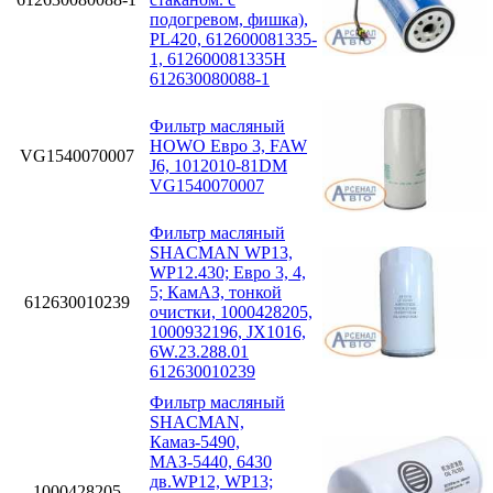
подогревом, фишка),
PL420, 612600081335-
1, 612600081335H
612630080088-1
Фильтр масляный
HOWO Евро 3, FAW
VG1540070007
J6, 1012010-81DM
VG1540070007
Фильтр масляный
SHACMAN WP13,
WP12.430; Eвро 3, 4,
5; КамАЗ, тонкой
612630010239
очистки, 1000428205,
1000932196, JX1016,
6W.23.288.01
612630010239
Фильтр масляный
SHACMAN,
Камаз-5490,
МАЗ-5440, 6430
дв.WP12, WP13;
1000428205