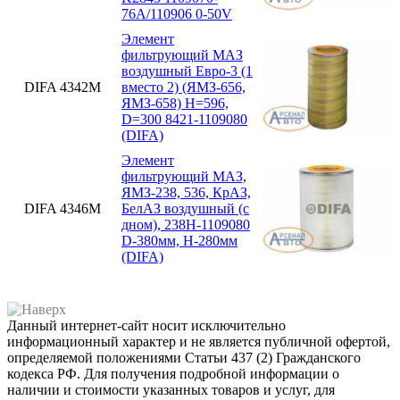
76А/110906 0-50V
Элемент
фильтрующий МАЗ
воздушный Евро-3 (1
DIFA 4342М
вместо 2) (ЯМЗ-656,
ЯМЗ-658) H=596,
D=300 8421-1109080
(DIFA)
Элемент
фильтрующий МАЗ,
ЯМЗ-238, 536, КрАЗ,
DIFA 4346М
БелАЗ воздушный (с
дном), 238Н-1109080
D-380мм, H-280мм
(DIFA)
Данный интернет-сайт носит исключительно
информационный характер и не является публичной офертой,
определяемой положениями Статьи 437 (2) Гражданского
кодекса РФ. Для получения подробной информации о
наличии и стоимости указанных товаров и услуг, для