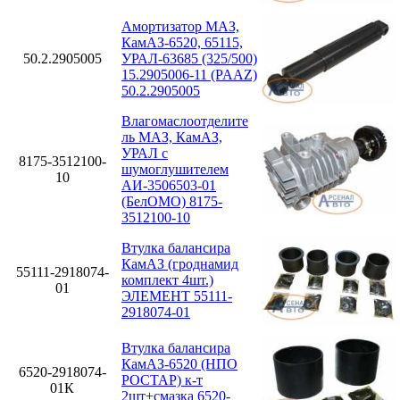
Амортизатор МАЗ,
КамАЗ-6520, 65115,
50.2.2905005
УРАЛ-63685 (325/500)
15.2905006-11 (PAAZ)
50.2.2905005
Влагомаслоотделите
ль МАЗ, КамАЗ,
УРАЛ с
8175-3512100-
шумоглушителем
10
АИ-3506503-01
(БелОМО) 8175-
3512100-10
Втулка балансира
КамАЗ (гроднамид
55111-2918074-
комплект 4шт.)
01
ЭЛЕМЕНТ 55111-
2918074-01
Втулка балансира
КамАЗ-6520 (НПО
6520-2918074-
РОСТАР) к-т
01К
2шт+смазка 6520-