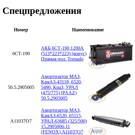
Спецпредложения
Номер
Наименование
АКБ 6СТ-190 1200А
6СТ-190
(513*223*223) (конус)
Прямая пол. Tornado
Амортизатор МАЗ,
КамАЗ-43118, 6520,
50.5.2905005
5490, КраЗ, УРАЛ
(475/775) (PAAZ)
50.5.2905005
Амортизатор МАЗ,
КамАЗ-6520, 65115,
A11037O7
УРАЛ-63685 (325/500)
15.2905006-11
(FENOX) A11037O7