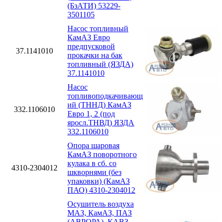
(БзАТИ) 53229-
3501105
Насос топливный
КамАЗ Евро
предпусковой
37.1141010
прокачки на бак
топливный (ЯЗДА)
37.1141010
Насос
топливоподкачивающ
ий (ТННД) КамАЗ
332.1106010
Евро 1, 2 (под
яросл.ТНВД) ЯЗДА
332.1106010
Опора шаровая
КамАЗ поворотного
кулака в сб. со
4310-2304012
шкворнями (без
упаковки) (КамАЗ
ПАО) 4310-2304012
Осушитель воздуха
МАЗ, КамАЗ, ПАЗ
(АВРОРА), КАВЗ,