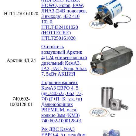
HOWO, Foton, FAW,
ЛИАЗ (24В подогрев,
HTLT250161020
3 выхода), 432 410
102 0,
HTLT4324101020
(HOTTECKE)
HTLT250161020
Отопитель
воздушный Арктик
4Д-24 универсальный
Арктик 4Д-24
дизельный КамАЗ,
ГАЗ, JAC, Урал, Sitrak
7, 5кВт АКЦИЯ
Поршнекомплект
КамАЗ ЕВРО 4, 5
(дв.740.622, 662, 73,
740.602-
74) (Г+П+К+у.к.+п)
1000128-01
Дальнобойщик
PREMIUM, масл.
кольцо 3мм (КМЗ)
740.602-1000128-01
Р/к ДВС КамАЗ
ЕВРО-4, 5 с желобом