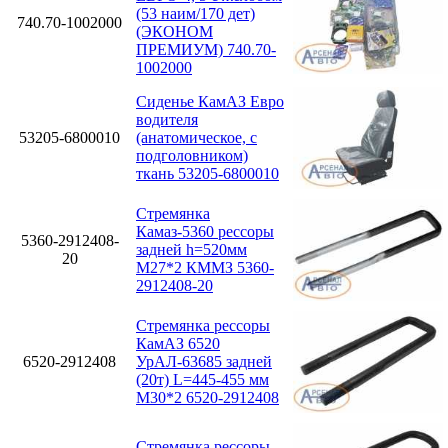
(53 наим/170 дет)
740.70-1002000
(ЭКОНОМ
ПРЕМИУМ) 740.70-
1002000
Сиденье КамАЗ Евро
водителя
53205-6800010
(анатомическое, с
подголовником)
ткань 53205-6800010
Стремянка
Камаз-5360 рессоры
5360-2912408-
задней h=520мм
20
М27*2 КММЗ 5360-
2912408-20
Стремянка рессоры
КамАЗ 6520
6520-2912408
УрАЛ-63685 задней
(20т) L=445-455 мм
М30*2 6520-2912408
Стремянка рессоры