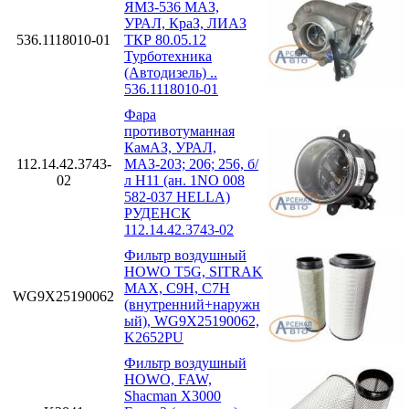
ЯМЗ-536 МАЗ,
УРАЛ, КраЗ, ЛИАЗ
536.1118010-01
ТКР 80.05.12
Турботехника
(Автодизель) ..
536.1118010-01
Фара
противотуманная
КамАЗ, УРАЛ,
112.14.42.3743-
МАЗ-203; 206; 256, б/
02
л H11 (ан. 1NO 008
582-037 HELLA)
РУДЕНСК
112.14.42.3743-02
Фильтр воздушный
HOWO T5G, SITRAK
MAX, C9H, C7H
WG9X25190062
(внутренний+наружн
ый), WG9X25190062,
K2652PU
Фильтр воздушный
HOWO, FAW,
Shacman X3000