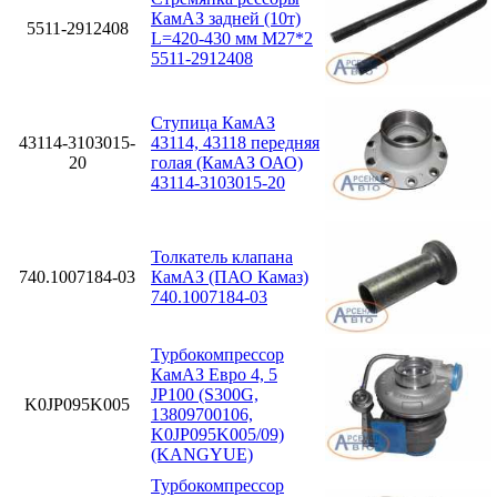
КамАЗ задней (10т)
5511-2912408
L=420-430 мм М27*2
5511-2912408
Ступица КамАЗ
43114-3103015-
43114, 43118 передняя
20
голая (КамАЗ ОАО)
43114-3103015-20
Толкатель клапана
740.1007184-03
КамАЗ (ПАО Камаз)
740.1007184-03
Турбокомпрессор
КамАЗ Евро 4, 5
JP100 (S300G,
K0JP095K005
13809700106,
K0JP095K005/09)
(KANGYUE)
Турбокомпрессор