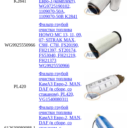
K2841
Евро-3 (комплект),
WG9725190102,
1109070-50A,
1109070-50B K2841
Фильтр грубой
очистки топлива
HOWO MC 13, 11, 09,
07; SITRAK MAX,
WG9925550966
C9H, C7H, FS20190,
FH21397, ST20174,
FS53040, FH21219,
FH21373
WG9925550966
Фильтр грубой
очистки топлива
КамАЗ Евро-2, MAN,
PL420
DAF (в сборе, со
стаканом), PL420,
VG1540080311
Фильтр грубой
очистки топлива
КамАЗ Евро-2, MAN,
DAF (в сборе, со
612630080088-1
стаканом. с