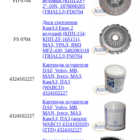
FD 0704
ведомый (КПП-ZF)
2″-10N, 1878000205
(TRIALLI) FD0704
Диск сцепления
КамАЗ Евро 2
ведущий (КПП-154;
FS 0704
КПП-ZF-16S151),
МАЗ, УРАЛ, ЯМЗ
MFZ-430, 3482083118
(TRIALLI) FS0704
Картридж осушителя
DAF, Volvo, MB,
MAN, Iveco, МАЗ,
4324102227
КамАЗ, ПА3
(WABCO)
4324102227
Картридж осушителя
DAF, Volvo, MB,
MAN, Iveco, МАЗ,
4324102227
КамАЗ, ПА3 (аналог
WABCO 4324102020)
(ZTD) 4324102227