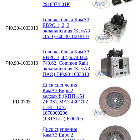
2918074-01К
Головка блока КамАЗ
ЕВРО 1, 2, 3
740.30-1003010
оклапаненная (КамАЗ
ОАО) 740.30-1003010
Головка блока КамАЗ
ЕВРО 3, 4 (дв.740.60,
740.90-1003010
740.62, Common Rail)
оклапаненная (КамАЗ
ПАО) 740.90-1003010
Диск сцепления
КамАЗ Евро 2
ведомый (КПП-154,
FD 0705
ZF 9S), МАЗ 430GTZ
1 3/4″-10N,
1878000206
(TRIALLI) FD0705
Диск сцепления
КамАЗ Евро 2