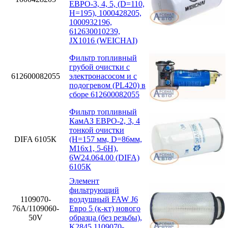
ЕВРО-3, 4, 5, (D=110,
H=195), 1000428205,
1000932196,
612630010239,
JX1016 (WEICHAI)
Фильтр топливный
грубой очистки с
612600082055
электронасосом и с
подогревом (PL420) в
сборе 612600082055
Фильтр топливный
КамАЗ ЕВРО-2, 3, 4
тонкой очистки
DIFA 6105К
(H=157 мм, D=86мм,
M16x1, 5-6H),
6W24.064.00 (DIFA)
6105К
Элемент
фильтрующий
1109070-
воздушный FAW J6
76А/1109060-
Евро 5 (к-кт) нового
50V
образца (без резьбы),
K2845 1109070-