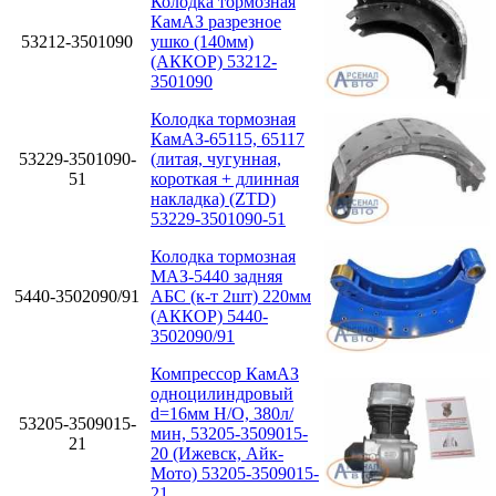
Колодка тормозная
КамАЗ разрезное
53212-3501090
ушко (140мм)
(АККОР) 53212-
3501090
Колодка тормозная
КамАЗ-65115, 65117
53229-3501090-
(литая, чугунная,
51
короткая + длинная
накладка) (ZTD)
53229-3501090-51
Колодка тормозная
МАЗ-5440 задняя
5440-3502090/91
АБС (к-т 2шт) 220мм
(АККОР) 5440-
3502090/91
Компрессор КамАЗ
одноцилиндровый
d=16мм Н/О, 380л/
53205-3509015-
мин, 53205-3509015-
21
20 (Ижевск, Айк-
Мото) 53205-3509015-
21