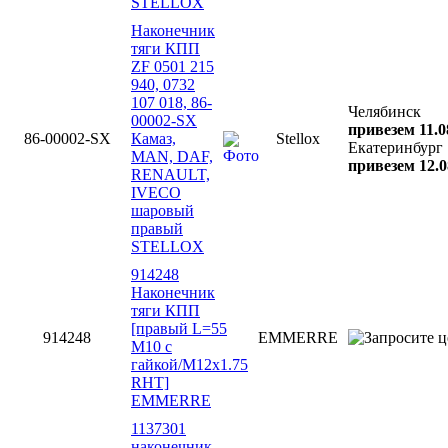
STELLOX
Наконечник
тяги КПП
ZF 0501 215
940, 0732
107 018, 86-
Челябинск
00002-SX
привезем 11.0
86-00002-SX
Камаз,
Stellox
Екатеринбург
MAN, DAF,
привезем 12.0
RENAULT,
IVECO
шаровый
правый
STELLOX
914248
Наконечник
тяги КПП
[правый L=55
914248
EMMERRE
M10 с
гайкой/M12x1.75
RHT]
EMMERRE
1137301
наконечник