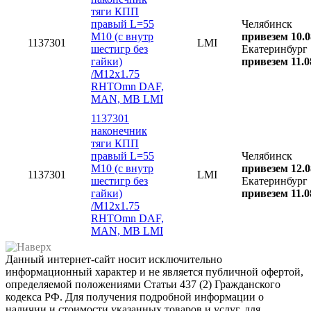
тяги КПП
правый L=55
Челябинск
M10 (с внутр
привезем 10.0
1137301
LMI
шестигр без
Екатеринбург
гайки)
привезем 11.0
/M12x1.75
RHTOmn DAF,
MAN, MB LMI
1137301
наконечник
тяги КПП
правый L=55
Челябинск
M10 (с внутр
привезем 12.0
1137301
LMI
шестигр без
Екатеринбург
гайки)
привезем 11.0
/M12x1.75
RHTOmn DAF,
MAN, MB LMI
Данный интернет-сайт носит исключительно
информационный характер и не является публичной офертой,
определяемой положениями Статьи 437 (2) Гражданского
кодекса РФ. Для получения подробной информации о
наличии и стоимости указанных товаров и услуг, для