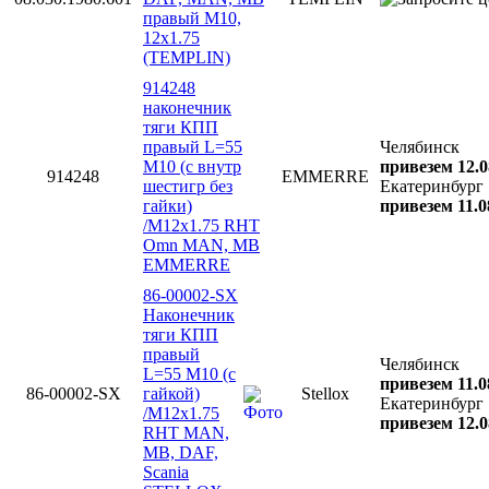
правый M10,
12x1.75
(TEMPLIN)
914248
наконечник
тяги КПП
правый L=55
Челябинск
M10 (с внутр
привезем 12.0
914248
EMMERRE
шестигр без
Екатеринбург
гайки)
привезем 11.0
/M12x1.75 RHT
Omn MAN, MB
EMMERRE
86-00002-SX
Наконечник
тяги КПП
правый
Челябинск
L=55 M10 (с
привезем 11.0
86-00002-SX
гайкой)
Stellox
Екатеринбург
/M12x1.75
привезем 12.0
RHT MAN,
MB, DAF,
Scania