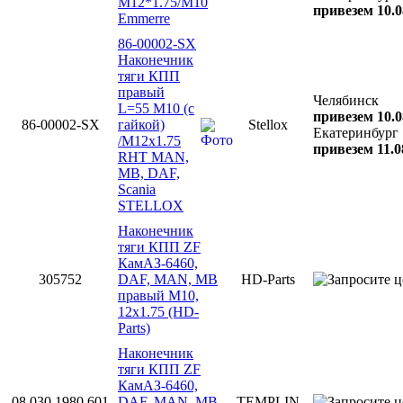
M12*1.75/M10
привезем 10.0
Emmerre
86-00002-SX
Наконечник
тяги КПП
правый
Челябинск
L=55 M10 (с
привезем 10.0
86-00002-SX
гайкой)
Stellox
Екатеринбург
/M12x1.75
привезем 11.0
RHT MAN,
MB, DAF,
Scania
STELLOX
Наконечник
тяги КПП ZF
КамАЗ-6460,
305752
DAF, MAN, MB
HD-Parts
правый M10,
12x1.75 (HD-
Parts)
Наконечник
тяги КПП ZF
КамАЗ-6460,
08.030.1980.601
DAF, MAN, MB
TEMPLIN