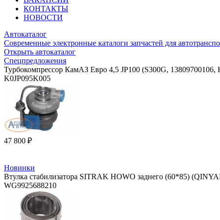
КОНТАКТЫ
НОВОСТИ
Автокаталог
Современные электронные каталоги запчастей для автотранспо
Открыть автокаталог
Спецпредложения
Турбокомпрессор КамАЗ Евро 4,5 JP100 (S300G, 13809700106
K0JP095K005
47 800 ₽
Новинки
Втулка стабилизатора SITRAK HOWO заднего (60*85) (QINY
WG9925688210