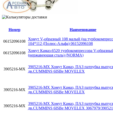
Номер
Наименование
Хомут V-образный 108 малый (на турбокомпресс
06152096108
104*112 (Полюс-Альфа) 06152096108
Хомут Камаз-6520 турбокомпрессора V-образный
06152096108
(нержавеющая сталь) (NORMA)
3905216-MX Хомут Камаз, ПАЗ патрубка выпус
3905216-MX
дв.CUMMINS 6ISBe MOVELEX
3905216-MX Хомут Камаз, ПАЗ патрубка выпус
3905216-MX
дв.CUMMINS 6ISBe MOVELEX
3905216-MX Хомут Камаз, ПАЗ патрубка выпус
3905216-MX
дв.CUMMINS 6ISBe MOVELEX 3067979/390521