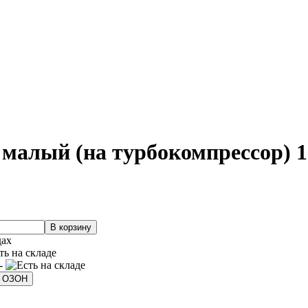
малый (на турбокомпрессор) 1
дах
 -
а ОЗОН