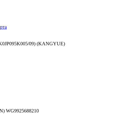
рта
, K0JP095K005/09) (KANGYUE)
AN) WG9925688210